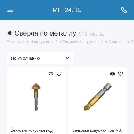
MFT24.RU
✹ Сверла по металлу
573 товара
Главная
✹ Инструменты
✹ Режущий инструмент
✹ Сверла
✹ С
Зенковка конусная под
Зенковка конусная под М3,