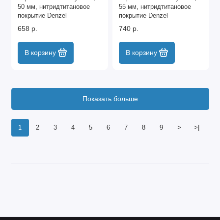
50 мм, нитридтитановое
55 мм, нитридтитановое
покрытие Denzel
покрытие Denzel
658 р.
740 р.
В корзину
В корзину
Показать больше
1
2
3
4
5
6
7
8
9
>
>|