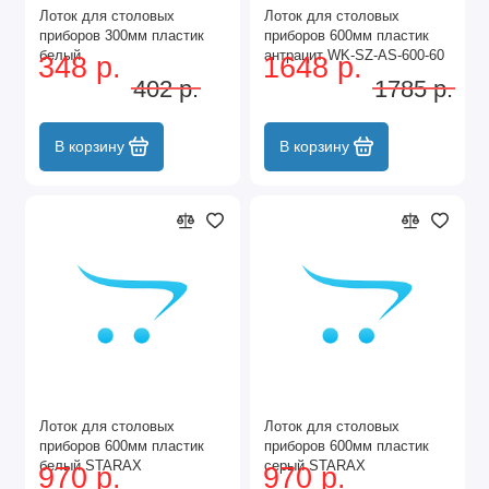
Лоток для столовых
Лоток для столовых
приборов 300мм пластик
приборов 600мм пластик
белый
антрацит WK-SZ-AS-600-60
348 р.
1648 р.
GTV
402 р.
1785 р.
В корзину
В корзину
Лоток для столовых
Лоток для столовых
приборов 600мм пластик
приборов 600мм пластик
белый STARAX
серый STARAX
970 р.
970 р.