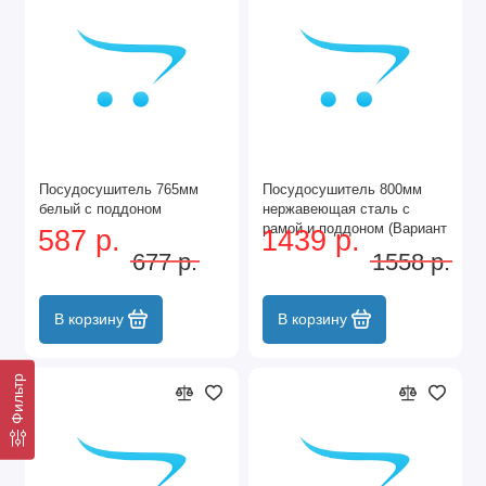
Посудосушитель 765мм
Посудосушитель 800мм
белый с поддоном
нержавеющая сталь с
рамой и поддоном (Вариант
587 р.
1439 р.
3)
677 р.
1558 р.
В корзину
В корзину
Фильтр