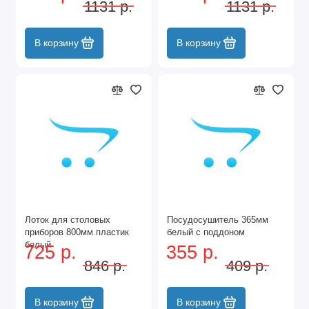
1131 р.
1131 р.
В корзину
В корзину
Лоток для столовых
Посудосушитель 365мм
приборов 800мм пластик
белый с поддоном
белый
725 р.
355 р.
846 р.
409 р.
В корзину
В корзину