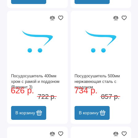
Посудосушитель 400мм
Посудосушитель 500мм
хром с рамой и поддоном
нержавеющая сталь с
(Вариант 3)
поддоном
626 р.
734 р.
722 р.
857 р.
В корзину
В корзину