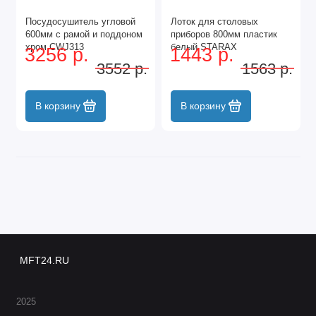
Посудосушитель угловой
Лоток для столовых
600мм с рамой и поддоном
приборов 800мм пластик
хром CWJ313
белый STARAX
3256 р.
1443 р.
3552 р.
1563 р.
В корзину
В корзину
MFT24.RU
2025