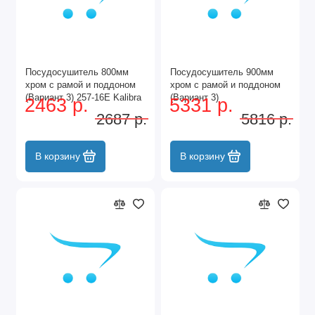
Посудосушитель 800мм
Посудосушитель 900мм
хром с рамой и поддоном
хром с рамой и поддоном
(Вариант 3) 257-16E Kalibra
(Вариант 3)
2463 р.
5331 р.
WE06.1128.01.001
2687 р.
5816 р.
В корзину
В корзину