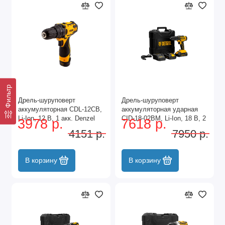
Фильтр
Дрель-шуруповерт
Дрель-шуруповерт
аккумуляторная CDL-12CB,
аккумуляторная ударная
Li-Ion, 12 В, 1 акк. Denzel
CID-18-02BM, Li-Ion, 18 В, 2
3978 р.
7618 р.
акк. Denzel
4151 р.
7950 р.
В корзину
В корзину