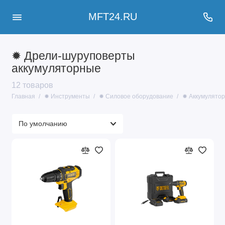
MFT24.RU
✹ Дрели-шуруповерты
аккумуляторные
12 товаров
Главная
✹ Инструменты
✹ Силовое оборудование
✹ Аккумулято