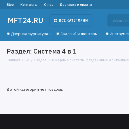
Blog
Контакты
О нас
Доставка и оплата
MFT24.RU
ВСЕ КАТЕГОРИИ
✹ Дверная фурнитура
✹ Садовый инвентарь
✹ Инструме
Раздел: Система 4 в 1
Главная
LV
Раздел: 9. Шкафные системы: раздвижные и складны
В этой категории нет товаров.