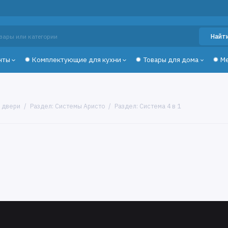
Найт
нты
✹ Комплектующие для кухни
✹ Товары для дома
✹ М
е двери
Раздел: Системы Аристо
Раздел: Система 4 в 1