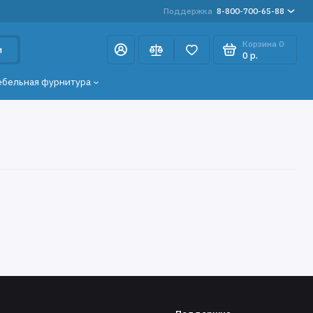
Поддержка
8-800-700-65-88
Корзина
0
и
0 р.
ебельная фурнитура