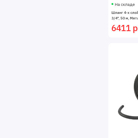
На складе
Шланг 4-х сло
3/4", 50 м, Мят
6411 р