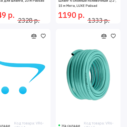
а для шланга, 20 м Palisad
Шланг 4 слойный поливочный 1/2",
15 м Мята, LUXE Palisad
9 р.
1190 р.
2328 р.
1333 р.
Код товара: VR6-
Код товара: VR6-
кладе
На складе