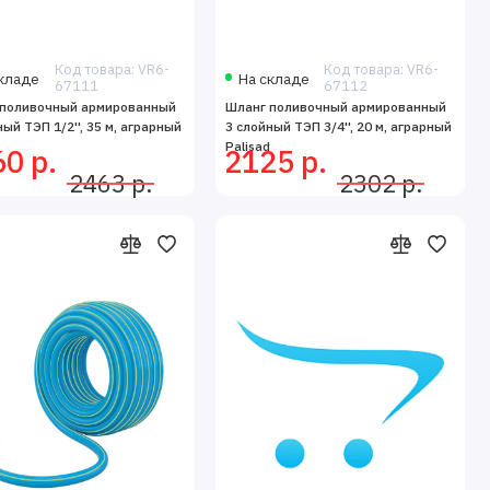
Код товара: VR6-
Код товара: VR6-
кладе
На складе
67111
67112
 поливочный армированный
Шланг поливочный армированный
ный ТЭП 1/2'', 35 м, аграрный
3 слойный ТЭП 3/4'', 20 м, аграрный
d
Palisad
0 р.
2125 р.
2463 р.
2302 р.