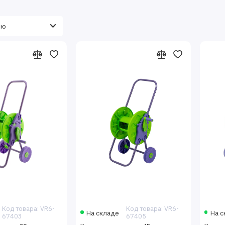
Код товара: VR6-
Код товара: VR6-
На складе
На с
67403
67405