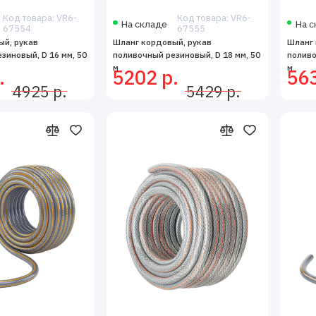
Код товара: VR6-
Код товара: VR6-
На складе
На с
67554
67555
ый, рукав
Шланг кордовый, рукав
Шланг 
зиновый, D 16 мм, 50
поливочный резиновый, D 18 мм, 50
поливо
м
м
.
5202 р.
563
4925 р.
5429 р.