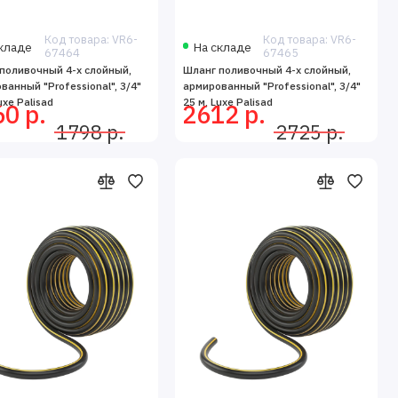
Код товара: VR6-
Код товара: VR6-
кладе
На складе
67464
67465
поливочный 4-х слойный,
Шланг поливочный 4-х слойный,
ванный "Professional", 3/4"
армированный "Professional", 3/4"
uxe Palisad
25 м, Luxe Palisad
0 р.
2612 р.
1798 р.
2725 р.