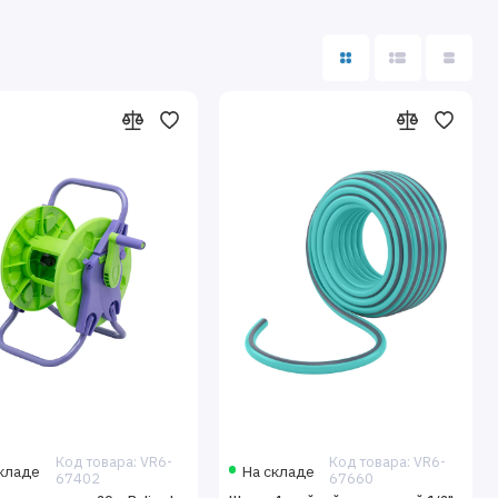
Код товара: VR6-
Код товара: VR6-
кладе
На складе
67402
67660