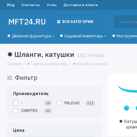
Blog
Контакты
О нас
Доставка и оплата
MFT24.RU
ВСЕ КАТЕГОРИИ
✹ Дверная фурнитура
✹ Садовый инвентарь
✹ Инструме
✹ Шланги, катушки
182 товара
Главная
✹ Садовый инвентарь
✹ Шланги, катушки
Фильтр
Производитель
-
PALISAD
10
111
СИБРТЕХ
61
✹ Катуш
шлан
Цена