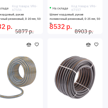
Код товара: VR6-
Код товара: VR6-
кладе
На складе
67556
67557
кордовый, рукав
Шланг кордовый, рукав
чный резиновый, D 20 мм, 50
поливочный резиновый, D 25 мм, 50
м
2 р.
8532 р.
5877 р.
8903 р.