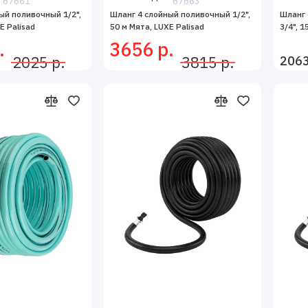
67661
67663
ый поливочный 1/2",
Шланг 4 слойный поливочный 1/2",
Шланг 
E Palisad
50 м Мята, LUXE Palisad
3/4", 1
.
3656 р.
2063
2025 р.
3815 р.