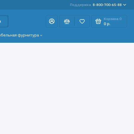
Поддержка
8-800-700-65-88
Корзина
0
и
0 р.
ебельная фурнитура