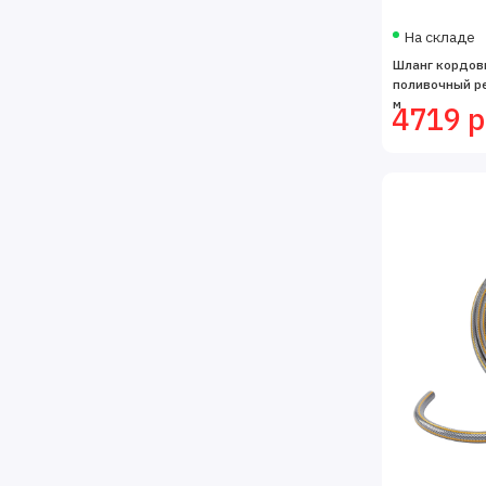
На складе
Шланг кордов
поливочный ре
м
4719 р