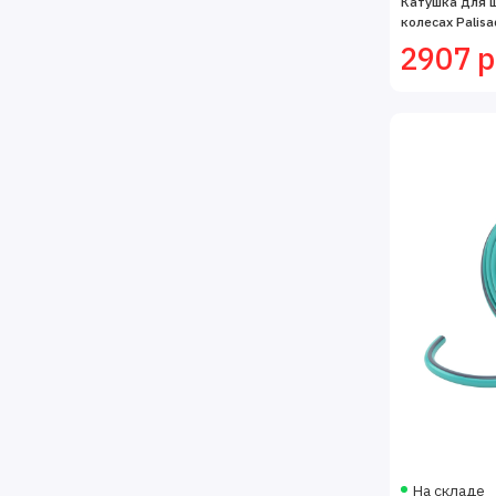
Катушка для ш
колесах Palisa
2907 р
На складе