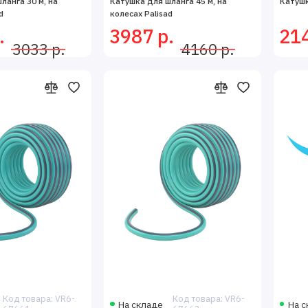
ланга 30 м, на
Катушка для шланга 45 м, на
Катушк
d
колесах Palisad
.
3987 р.
214
3033 р.
4160 р.
Код товара: VR6-
Код товара: VR6-
На складе
На с