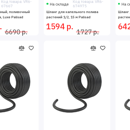
Код товара: VR6-
Код товара: VR6-
На складе
На с
67667
674975
йный, поливочный
Шланг для капельного полива
Шланг 
а, Luxe Palisad
растений 1/2, 15 м Palisad
растени
.
1594 р.
642
6690 р.
1727 р.