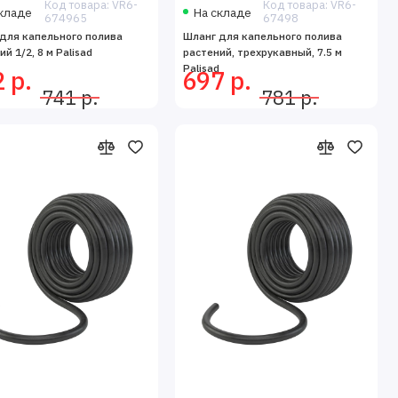
Код товара: VR6-
Код товара: VR6-
кладе
На складе
674965
67498
для капельного полива
Шланг для капельного полива
й 1/2, 8 м Palisad
растений, трехрукавный, 7.5 м
Palisad
 р.
697 р.
741 р.
781 р.