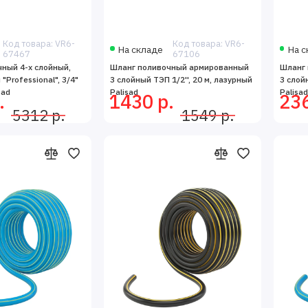
Код товара: VR6-
Код товара: VR6-
На складе
На с
67467
67106
ный 4-х слойный,
Шланг поливочный армированный
Шланг
Professional", 3/4"
3 слойный ТЭП 1/2'', 20 м, лазурный
3 слой
sad
Palisad
Palisa
.
1430 р.
236
5312 р.
1549 р.