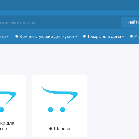
Найт
нты
✹ Комплектующие для кухни
✹ Товары для дома
✹ М
ки для
гов
✹ Шланги