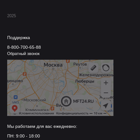
Области применения:
2025
Школьные занятия
Офисная работа
Поддержка
Строительные измерения
Черчение
8-800-700-65-88
Обратный звонок
Шитье и рукоделие
Материалы изготовления:
Пластик (полипропилен, акрил)
Дерево
Металл (нержавеющая сталь)
Комбинированные материалы
Особенности и
преимущества:
Мы работаем для вас ежедневно:
ПН: 9:00 - 18:00
Четкая градуировка