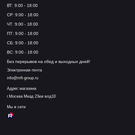
ВТ: 9:00 - 18:00
Долговечность материалов
Устойчивость к износу
СР: 9:00 - 18:00
Эргономичный дизайн
ЧТ: 9:00 - 18:00
Влагостойкость (для некоторых моделей)
ПТ: 9:00 - 18:00
Вся продукция соответствует стандартам качества и имеет
СБ: 9:00 - 18:00
необходимые сертификаты. Предоставляем гарантию от
производителя. Доставка по всей России.
ВС: 9:00 - 18:00
Без перерывов на обед и выходных дней!
Наши специалисты помогут подобрать оптимальную
Электронная почта
линейку под ваши задачи. Бесплатная консультация и
помощь в выборе!
info@mft-group.ru
Адрес магазина
г.Москва Мкад 23км влд10
Мы в сети