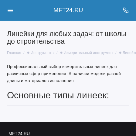
MFT24.RU
Линейки для любых задач: от школы
до строительства
Главная
✹ Инструменты
✹ Измерительный инструмент
✹ Линейк
Профессиональный выбор измерительных линеек для
различных сфер применения. В наличии модели разной
длины и материалов исполнения.
Основные типы линеек:
Пластиковые линейки (15-30 см)
Деревянные линейки
Металлические линейки
Складные линейки
MFT24.RU
Строительные линейки с угломером