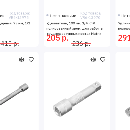
Код товара:
Код товара:
чии
Нет в наличии
Нет 
VR6-13975
VR6-13970
арный, 75 мм, 1/2
Удлинитель, 100 мм, 1/4, CrV,
Удлинит
полированный хром, для работ в
полиро
труднодоступных местах Matrix
205 р.
291
415 р.
236 р.