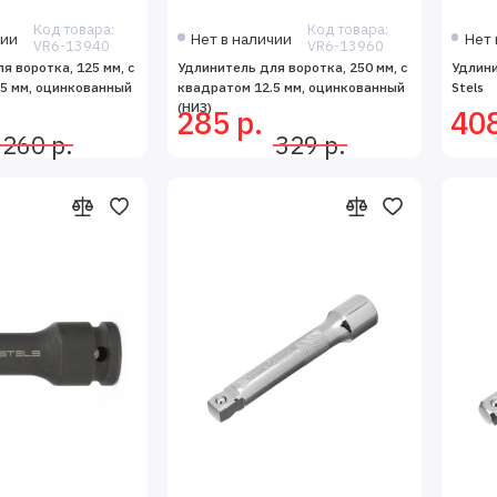
Код товара:
Код товара:
чии
Нет в наличии
Нет 
VR6-13940
VR6-13960
я воротка, 125 мм, с
Удлинитель для воротка, 250 мм, с
Удлини
5 мм, оцинкованный
квадратом 12.5 мм, оцинкованный
Stels
(НИЗ)
285 р.
408
260 р.
329 р.