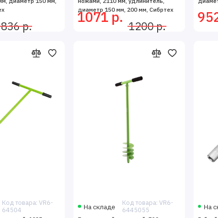
мм, диаметр 150 мм,
ножами, 2110 мм, удлинитель,
диамет
ех
диаметр 150 мм, 200 мм, Сибртех
1071 р.
952
836 р.
1200 р.
Код товара: VR6-
Код товара: VR6-
На складе
На с
64504
6445055