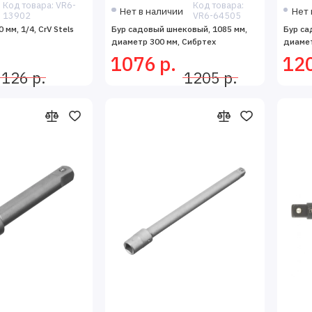
Код товара: VR6-
Код товара:
Нет в наличии
Нет 
13902
VR6-64505
 мм, 1/4, CrV Stels
Бур садовый шнековый, 1085 мм,
Бур са
диаметр 300 мм, Сибртех
диамет
1076 р.
120
126 р.
1205 р.