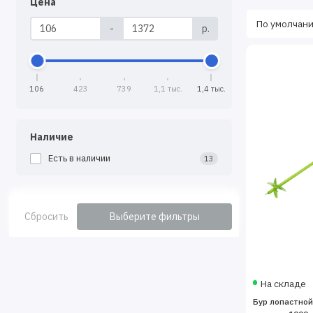
Цена
-
р.
106
423
739
1,1 тыс.
1,4 тыс.
Наличие
Есть в наличии
13
Сбросить
Выберите фильтры
На складе
Бур лопастной