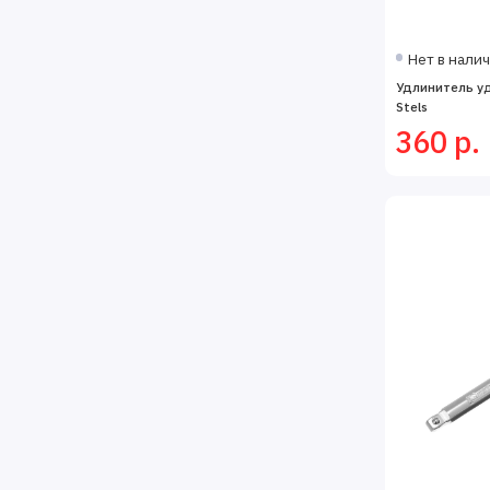
Нет в нали
Удлинитель уд
Stels
360 р.