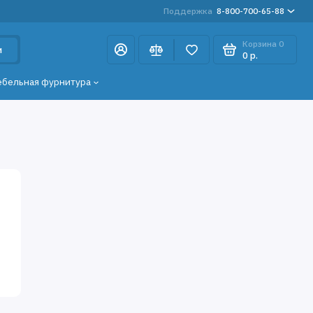
Поддержка
8-800-700-65-88
Корзина
0
и
0 р.
ебельная фурнитура