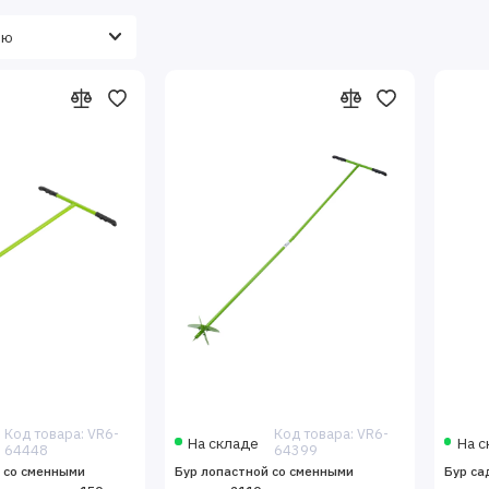
Код товара: VR6-
Код товара: VR6-
На складе
На с
64448
64399
 со сменными
Бур лопастной со сменными
Бур са