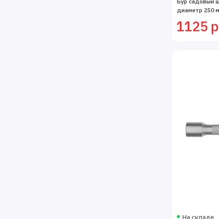
Бур садовый ш
диаметр 250 м
1125 р
На складе