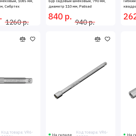
нековый, 1085 мм,
Бур садовый шнековый, 790 мм,
Гибкий
м, Сибртех
диаметр 110 мм, Palisad
квадра
.
840 р.
262
1260 р.
940 р.
Код товара: VR6-
Код товара: VR6-
На складе
На с