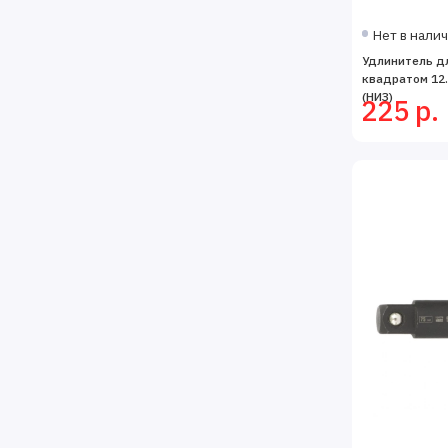
Нет в нали
Удлинитель дл
квадратом 12.
(НИЗ)
225 р.