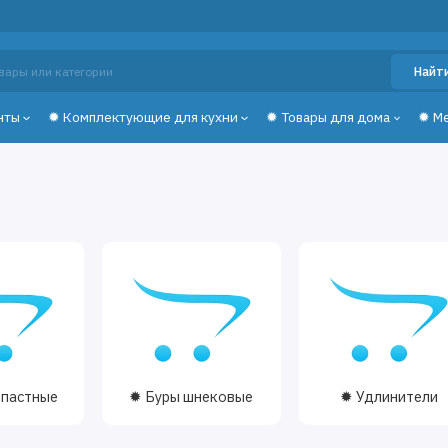
Найт
нты
✹ Комплектующие для кухни
✹ Товары для дома
✹ М
опастные
✹ Буры шнековые
✹ Удлинители