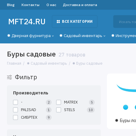
Blog
Контакты
О нас
Доставка и оплата
MFT24.RU
ВСЕ КАТЕГОРИИ
✹ Дверная фурнитура
✹ Садовый инвентарь
✹ Инструме
Буры садовые
27 товаров
Главная
✹ Садовый инвентарь
✹ Буры садовые
Фильтр
Производитель
-
MATRIX
2
5
PALISAD
STELS
1
10
СИБРТЕХ
9
✹ Буры л