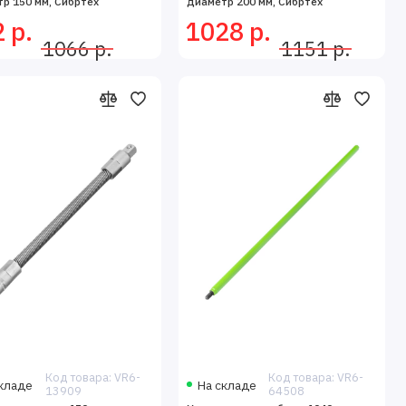
р 150 мм, Сибртех
диаметр 200 мм, Сибртех
 р.
1028 р.
1066 р.
1151 р.
Код товара: VR6-
Код товара: VR6-
кладе
На складе
13909
64508