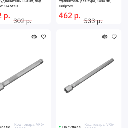
 удлинитель 150 мм, под
Удлинитель для бура, 1040 мм,
т 1/4 Stels
Сибртех
 р.
462 р.
302 р.
533 р.
Код товара: VR6-
Код товара: VR6-
кладе
На складе