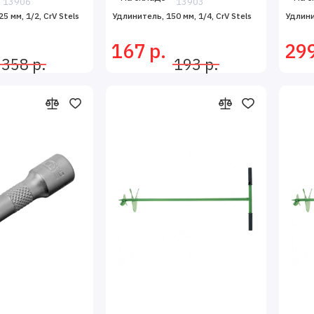
13906
13903
5 мм, 1/2, CrV Stels
Удлинитель, 150 мм, 1/4, CrV Stels
Удлини
167 р.
299
358 р.
193 р.