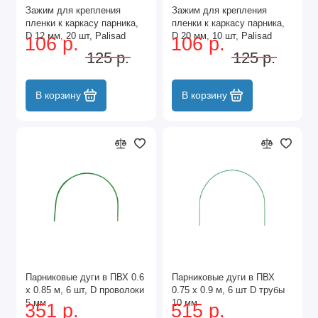
Зажим для крепления
Зажим для крепления
пленки к каркасу парника,
пленки к каркасу парника,
D 12 мм, 20 шт, Palisad
D 20 мм, 10 шт, Palisad
106 р.
106 р.
125 р.
125 р.
В корзину
В корзину
Парниковые дуги в ПВХ 0.6
Парниковые дуги в ПВХ
х 0.85 м, 6 шт, D проволоки
0.75 х 0.9 м, 6 шт D трубы
5 мм
10 мм
351 р.
515 р.