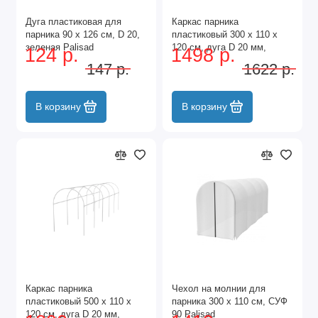
Дуга пластиковая для
Каркас парника
парника 90 х 126 см, D 20,
пластиковый 300 х 110 х
зеленая Palisad
120 см, дуга D 20 мм,
124 р.
1498 р.
белый Palisad
147 р.
1622 р.
В корзину
В корзину
Каркас парника
Чехол на молнии для
пластиковый 500 х 110 х
парника 300 х 110 см, СУФ
120 см, дуга D 20 мм,
90 Palisad