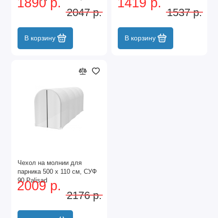
1890 р.
1419 р.
белый Palisad
2047 р.
1537 р.
В корзину
В корзину
Чехол на молнии для
парника 500 х 110 см, СУФ
90 Palisad
2009 р.
2176 р.