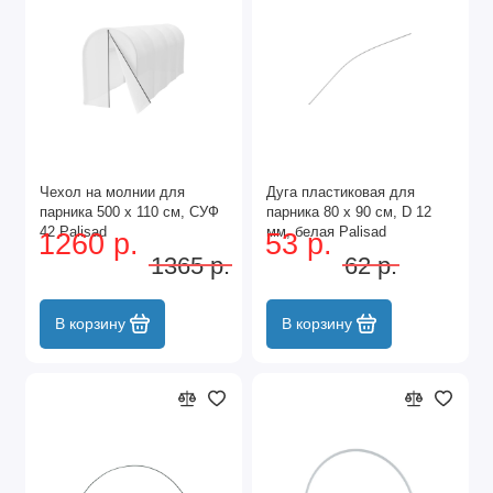
Чехол на молнии для
Дуга пластиковая для
парника 500 х 110 см, СУФ
парника 80 х 90 см, D 12
42 Palisad
мм, белая Palisad
1260 р.
53 р.
1365 р.
62 р.
В корзину
В корзину