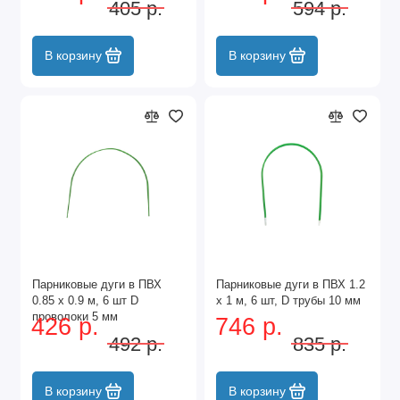
405 р.
594 р.
В корзину
В корзину
Парниковые дуги в ПВХ
Парниковые дуги в ПВХ 1.2
0.85 х 0.9 м, 6 шт D
х 1 м, 6 шт, D трубы 10 мм
проволоки 5 мм
426 р.
746 р.
492 р.
835 р.
В корзину
В корзину