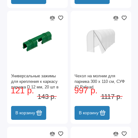
Универсальные зажимы
Чехол на молнии для
для крепления к каркасу
парника 300 х 110 см, СУФ
парника D 12 мм, 20 шт в
42 Palisad
121 р.
997 р.
упаковке, зеленые Palisad
143 р.
1117 р.
В корзину
В корзину