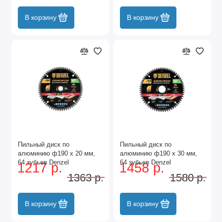
В корзину
В корзину
Пильный диск по
Пильный диск по
алюминию ф190 х 20 мм,
алюминию ф190 х 30 мм,
64 зубьев Denzel
64 зубьев Denzel
1217 р.
1458 р.
1363 р.
1580 р.
В корзину
В корзину