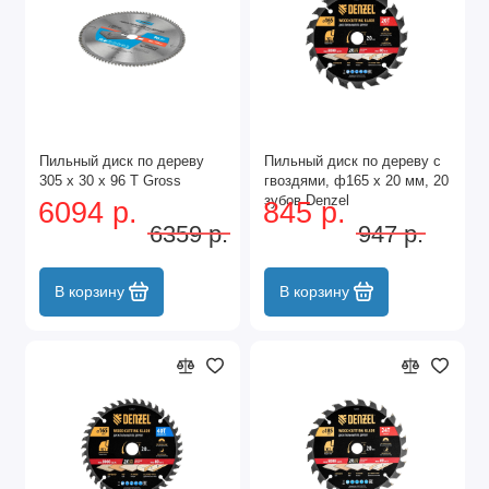
Пильный диск по дереву
Пильный диск по дереву с
305 x 30 x 96 Т Gross
гвоздями, ф165 х 20 мм, 20
зубов Denzel
6094 р.
845 р.
6359 р.
947 р.
В корзину
В корзину