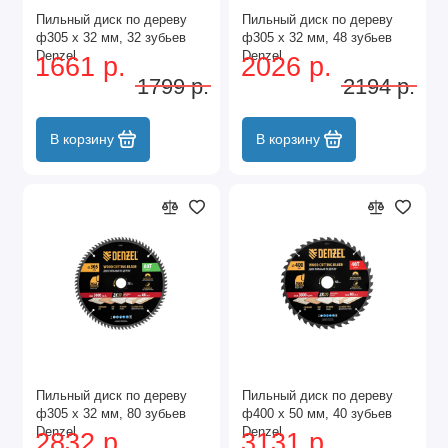
Пильный диск по дереву
Пильный диск по дереву
ф305 х 32 мм, 32 зубьев
ф305 х 32 мм, 48 зубьев
Denzel
Denzel
1661 р.
2026 р.
1799 р.
2194 р.
В корзину
В корзину
Пильный диск по дереву
Пильный диск по дереву
ф305 х 32 мм, 80 зубьев
ф400 х 50 мм, 40 зубьев
Denzel
Denzel
2832 р.
3131 р.