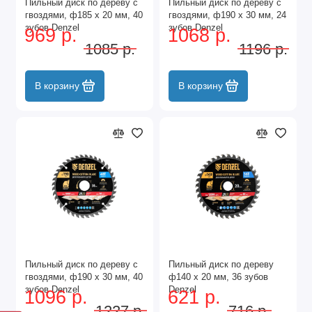
Пильный диск по дереву с
Пильный диск по дереву с
гвоздями, ф185 х 20 мм, 40
гвоздями, ф190 х 30 мм, 24
зубов Denzel
зубов Denzel
969 р.
1068 р.
1085 р.
1196 р.
В корзину
В корзину
Пильный диск по дереву с
Пильный диск по дереву
гвоздями, ф190 х 30 мм, 40
ф140 х 20 мм, 36 зубов
зубов Denzel
Denzel
1096 р.
621 р.
1227 р.
716 р.