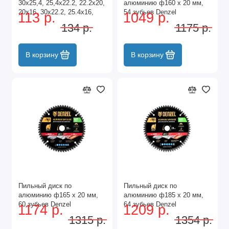
30х25,4, 25,4х22.2, 22.2х20,
алюминию ф160 х 20 мм,
20х16, 30х22.2, 25.4х16,
54 зубьев Denzel
113 р.
1049 р.
22.2х16 мм. Denzel
134 р.
1175 р.
В корзину
В корзину
Пильный диск по
Пильный диск по
алюминию ф165 х 20 мм,
алюминию ф185 х 20 мм,
60 зубьев Denzel
64 зубьев Denzel
1174 р.
1209 р.
1315 р.
1354 р.