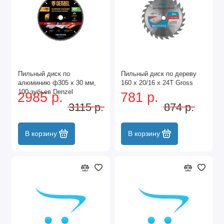
Пильный диск по
Пильный диск по дереву
алюминию ф305 х 30 мм,
160 x 20/16 x 24Т Gross
100 зубьев Denzel
2985 р.
781 р.
3115 р.
874 р.
В корзину
В корзину