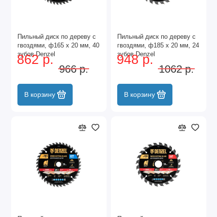
Пильный диск по дереву с
Пильный диск по дереву с
гвоздями, ф165 х 20 мм, 40
гвоздями, ф185 х 20 мм, 24
зубов Denzel
зубов Denzel
862 р.
948 р.
966 р.
1062 р.
В корзину
В корзину