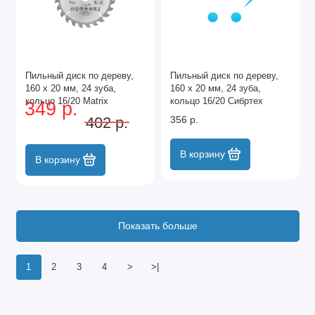
Пильный диск по дереву,
Пильный диск по дереву,
160 х 20 мм, 24 зуба,
160 х 20 мм, 24 зуба,
кольцо 16/20 Matrix
кольцо 16/20 Сибртех
349 р.
Professional
402 р.
356 р.
В корзину
В корзину
Показать больше
1
2
3
4
>
>|