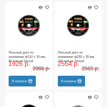
Пильный диск по
Пильный диск по
алюминию ф210 х 30 мм,
алюминию ф255 х 30 мм,
80 зубьев Denzel
100 зубьев Denzel
1926 р.
2554 р.
2086 р.
2665 р.
В корзину
В корзину