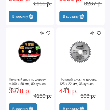
2955 р.
3267 р.
В корзину
В корзину
Пильный диск по дереву
Пильный диск по дереву,
ф400 х 50 мм, 80 зубьев
125 х 22 мм, 36 зубьев
Denzel
Sparta
3978 р.
441 р.
4150 р.
508 р.
В корзину
В корзину