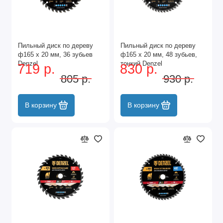
Пильный диск по дереву
Пильный диск по дереву
ф165 х 20 мм, 36 зубьев
ф165 х 20 мм, 48 зубьев,
Denzel
тонкий Denzel
719 р.
830 р.
805 р.
930 р.
В корзину
В корзину