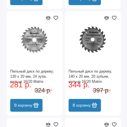
Пильный диск по дереву,
Пильный диск по дереву,
130 х 20 мм, 24 зуба,
140 х 20 мм, 20 зубьев,
кольцо 16/20 Matrix
кольцо 16/20 Matrix
281 р.
344 р.
Professional
Professional
324 р.
397 р.
В корзину
В корзину