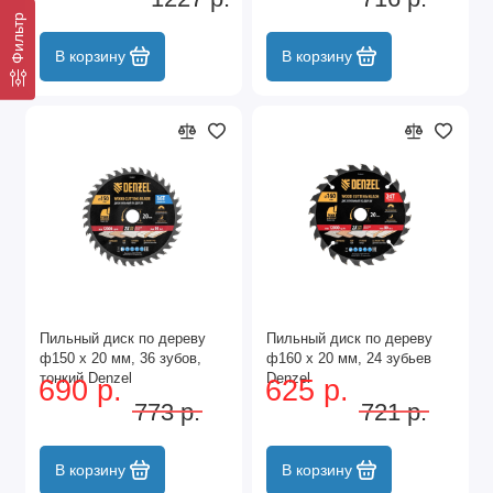
Фильтр
В корзину
В корзину
Пильный диск по дереву
Пильный диск по дереву
ф150 х 20 мм, 36 зубов,
ф160 х 20 мм, 24 зубьев
тонкий Denzel
Denzel
690 р.
625 р.
773 р.
721 р.
В корзину
В корзину