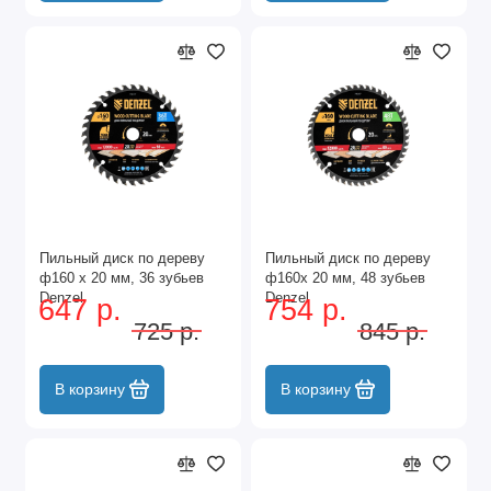
Пильный диск по дереву
Пильный диск по дереву
ф160 х 20 мм, 36 зубьев
ф160х 20 мм, 48 зубьев
Denzel
Denzel
647 р.
754 р.
725 р.
845 р.
В корзину
В корзину