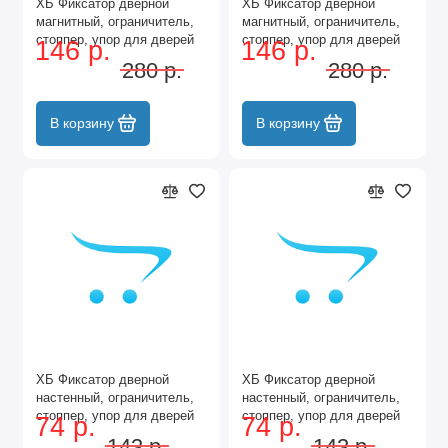
ХБ Фиксатор дверной
ХБ Фиксатор дверной
магнитный, ограничитель,
магнитный, ограничитель,
стоппер, упор для дверей
стоппер, упор для дверей
146 р.
146 р.
"Кальян" Цвет: PB - Золото
"Кальян" Цвет: SN -
280 р.
280 р.
Матовый никель
В корзину
В корзину
ХБ Фиксатор дверной
ХБ Фиксатор дверной
настенный, ограничитель,
настенный, ограничитель,
стоппер, упор для дверей
стоппер, упор для дверей
74 р.
74 р.
Цвет: Бронза
Цвет: Золото
143 р.
143 р.