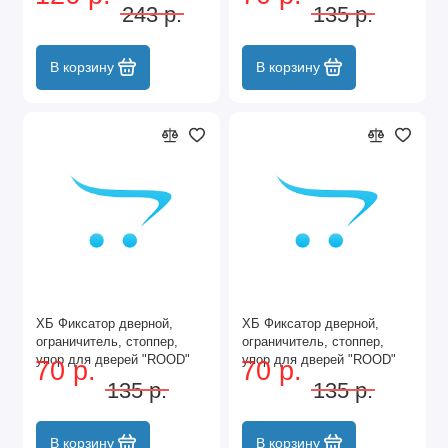
Козья ножка 100мм Цвет:
Цвет: AB - Бронза
243 р.
135 р.
SN - Матовый никель
В корзину
В корзину
ХБ Фиксатор дверной,
ХБ Фиксатор дверной,
ограничитель, стоппер,
ограничитель, стоппер,
упор для дверей "ROOD"
упор для дверей "ROOD"
70 р.
70 р.
Цвет: AC - Медь
Цвет: BN - Чёрный
135 р.
135 р.
В корзину
В корзину