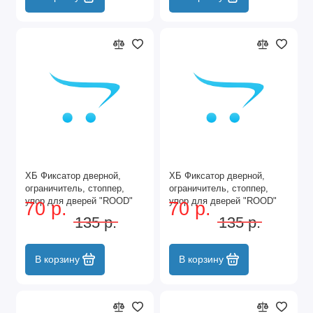
ХБ Фиксатор дверной,
ХБ Фиксатор дверной,
ограничитель, стоппер,
ограничитель, стоппер,
упор для дверей "ROOD"
упор для дверей "ROOD"
70 р.
70 р.
Цвет: CP - Хром
Цвет: PB - Золото
135 р.
135 р.
В корзину
В корзину