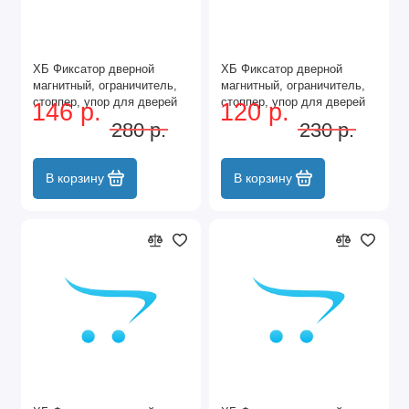
ХБ Фиксатор дверной
ХБ Фиксатор дверной
магнитный, ограничитель,
магнитный, ограничитель,
стоппер, упор для дверей
стоппер, упор для дверей
146 р.
120 р.
"Кальян" Цвет: CP - Хром
"Кальян" Цвет: DC -
280 р.
230 р.
Матовый хром
В корзину
В корзину