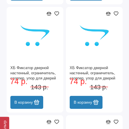
ХБ Фиксатор дверной
ХБ Фиксатор дверной
настенный, ограничитель,
настенный, ограничитель,
стоппер, упор для дверей
стоппер, упор для дверей
74 р.
74 р.
Цвет: Хром
Цвет: Чёрный
143 р.
143 р.
В корзину
В корзину
Фильтр