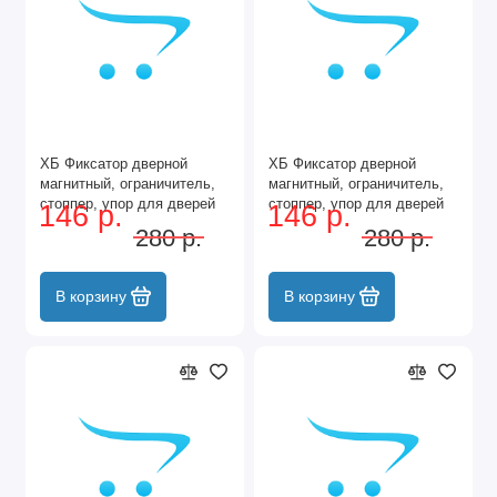
ХБ Фиксатор дверной
ХБ Фиксатор дверной
магнитный, ограничитель,
магнитный, ограничитель,
стоппер, упор для дверей
стоппер, упор для дверей
146 р.
146 р.
"Кальян" Цвет: AC - Медь
"Кальян" Цвет: BN -
280 р.
280 р.
Чёрный
В корзину
В корзину