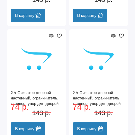
В корзину
В корзину
ХБ Фиксатор дверной
ХБ Фиксатор дверной
настенный, ограничитель,
настенный, ограничитель,
стоппер, упор для дверей
стоппер, упор для дверей
74 р.
74 р.
Цвет: Матовый никель
Цвет: Медь
143 р.
143 р.
В корзину
В корзину