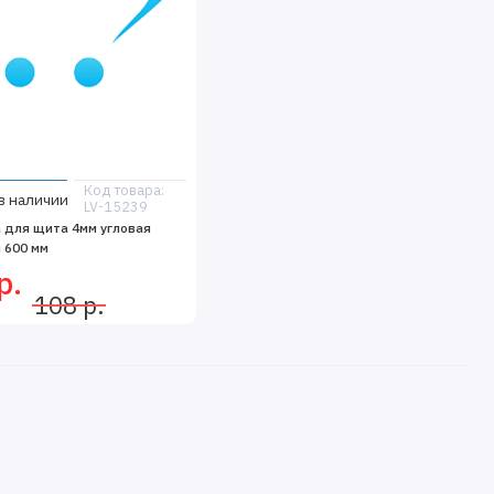
Код товара:
в наличии
LV-15239
 для щита 4мм угловая
 600 мм
р.
108 р.