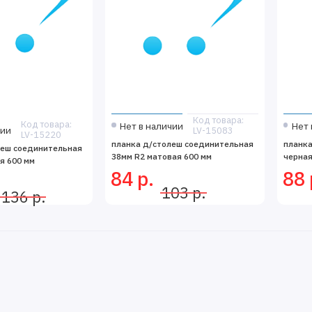
Код товара:
Код товара:
Нет в наличии
Нет 
чии
LV-15083
LV-15220
планка д/столеш соединительная
планка
леш соединительная
38мм R2 матовая 600 мм
черная
я 600 мм
84 р.
88 
103 р.
136 р.