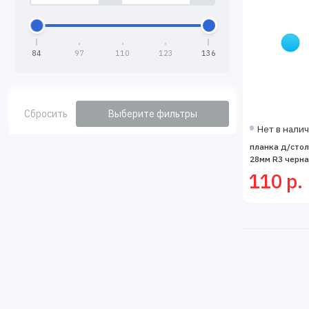
84
97
110
123
136
Сбросить
Выберите фильтры
Нет в нали
планка д/сто
28мм R3 черна
110 р.