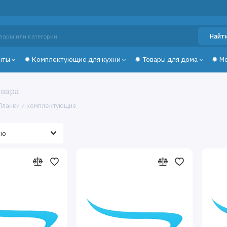
Найт
нты
✹ Комплектующие для кухни
✹ Товары для дома
✹ М
овара
 Планки и комплектующие