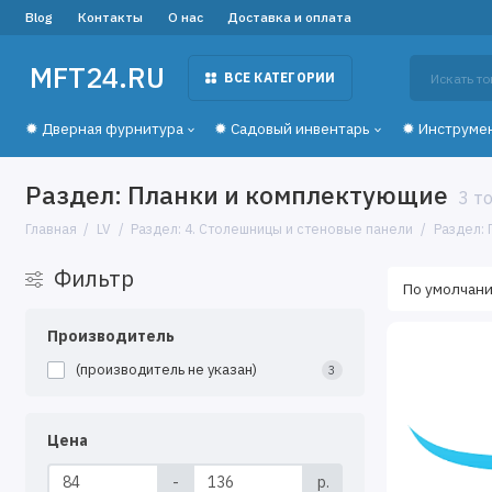
Blog
Контакты
О нас
Доставка и оплата
MFT24.RU
ВСЕ КАТЕГОРИИ
✹ Дверная фурнитура
✹ Садовый инвентарь
✹ Инструме
Раздел: Планки и комплектующие
3 т
Главная
LV
Раздел: 4. Столешницы и стеновые панели
Раздел:
Фильтр
Производитель
(производитель не указан)
3
Цена
-
р.