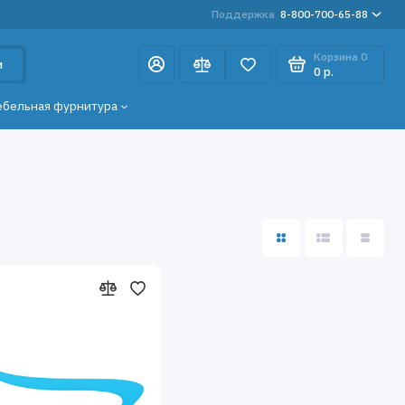
Поддержка
8-800-700-65-88
Корзина
0
и
0 р.
ебельная фурнитура