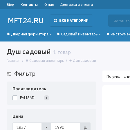
Blog
Контакты
О нас
Доставка и оплата
MFT24.RU
ВСЕ КАТЕГОРИИ
✹ Дверная фурнитура
✹ Садовый инвентарь
✹ Инструме
Душ садовый
1 товар
Главная
✹ Садовый инвентарь
✹ Душ садовый
Фильтр
Производитель
PALISAD
1
Цена
-
р.