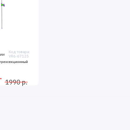
Код товара:
чии
VR6-67125
трехсекционный
.
1990 р.