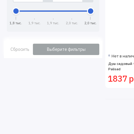
1,8 тыс.
1,9 тыс.
1,9 тыс.
2,0 тыс.
2,0 тыс.
Сбросить
Выберите фильтры
Нет в нали
Душ садовый 
Palisad
1837 р