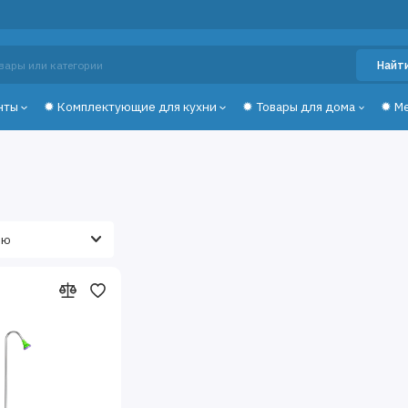
Найт
нты
✹ Комплектующие для кухни
✹ Товары для дома
✹ М