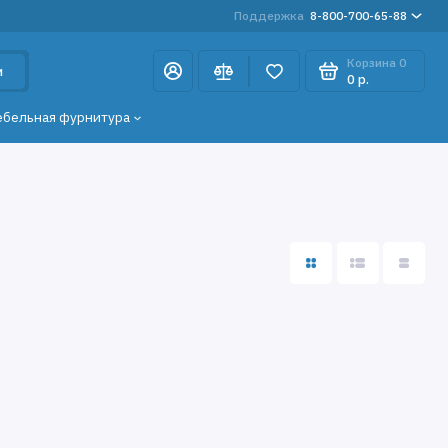
Поддержка
8-800-700-65-88
Корзина
0
и
0 р.
ебельная фурнитура