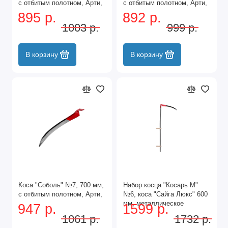
с отбитым полотном, Арти,
с отбитым полотном, Арти,
895 р.
892 р.
1003 р.
999 р.
В корзину
В корзину
Коса "Соболь" №7, 700 мм,
Набор косца "Косарь М"
с отбитым полотном, Арти,
№6, коса "Сайга Люкс" 600
мм, металлическое
947 р.
1599 р.
косовище, Арти,
1061 р.
1732 р.