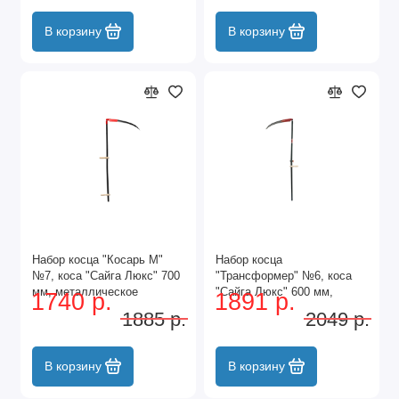
В корзину
В корзину
Набор косца "Косарь М"
Набор косца
№7, коса "Сайга Люкс" 700
"Трансформер" №6, коса
мм, металлическое
"Сайга Люкс" 600 мм,
1740 р.
1891 р.
косовище, Арти,
складное косовище, Арти,
1885 р.
2049 р.
В корзину
В корзину