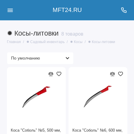
MFT24.RU
✹ Косы-литовки
8 товаров
Главная
✹ Садовый инвентарь
✹ Косы
✹ Косы-литовки
Коса "Соболь" №5, 500 мм,
Коса "Соболь" №6, 600 мм,