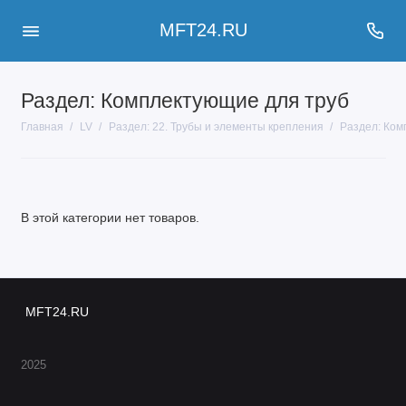
MFT24.RU
Раздел: Комплектующие для труб
Главная
LV
Раздел: 22. Трубы и элементы крепления
Раздел: Ком
В этой категории нет товаров.
MFT24.RU
2025