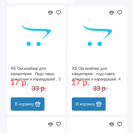
ХБ Органайзер для
ХБ Органайзер для
канцелярии , Подставка
канцелярии , подставка
для ручек и карандашей , 3
для ручек и карандашей, 4
17 р.
17 р.
ячейки, металл, 20х10х10
секции металлическая,
33 р.
33 р.
см, цвет серая
20х10х10 см, цвет черный
В корзину
В корзину