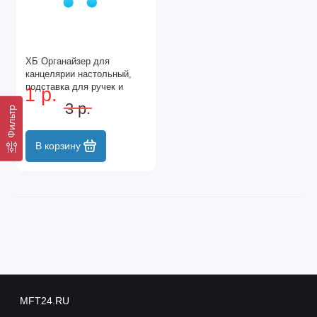
ХБ Органайзер для
канцелярии настольный,
подставка для ручек и
1 р.
карандашей, 7 ячеек
3 р.
Фильтр
металлическая, 22х13х14
см, цвет серая
В корзину
MFT24.RU