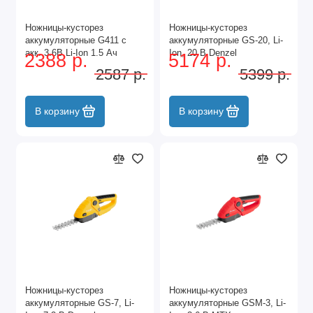
Ножницы-кусторез
Ножницы-кусторез
аккумуляторные G411 с
аккумуляторные GS-20, Li-
акк. 3.6В Li-Ion 1.5 Ач
Ion, 20 В Denzel
2388 р.
5174 р.
Denzel
2587 р.
5399 р.
В корзину
В корзину
Ножницы-кусторез
Ножницы-кусторез
аккумуляторные GS-7, Li-
аккумуляторные GSM-3, Li-