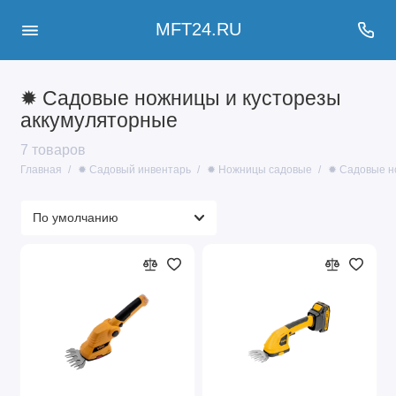
MFT24.RU
✹ Садовые ножницы и кусторезы
аккумуляторные
7 товаров
Главная
✹ Садовый инвентарь
✹ Ножницы садовые
✹ Садовые н