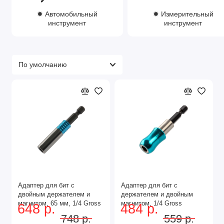
Электроинструмент
✹ Автомобильный
✹ Измерительный
Измерительный инструмент
инструмент
инструмент
Слесарный инструмент
Монтажный инструмент
Популярные виды
инструментов
Дрели и шуруповерты
Болгарки (УШМ)
Перфораторы
Отвёртки
Ключи
Молотки
Ножиницы по металлу
Уровень и рулетка
Адаптер для бит с
Адаптер для бит с
двойным держателем и
держателем и двойным
Материалы изготовления
магнитом, 65 мм, 1/4 Gross
магнитом, 1/4 Gross
648 р.
484 р.
748 р.
559 р.