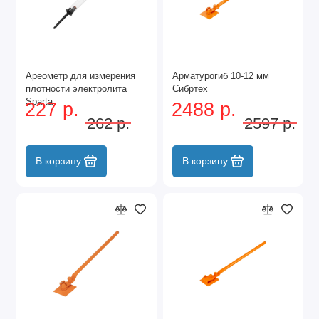
Ареометр для измерения
Арматурогиб 10-12 мм
плотности электролита
Сибртех
Sparta
227 р.
2488 р.
262 р.
2597 р.
В корзину
В корзину