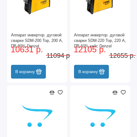
Аппарат инвертор. дуговой
Аппарат инвертор. дуговой
сварки SDM-200 Top, 200 А,
сварки SDM-220 Top, 220 А,
ПВ 80% Denzel
ПВ 60% кейс Denzel
10631 р.
12105 р.
11094 р.
12655 р.
В корзину
В корзину