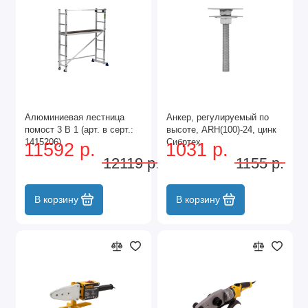
Алюминиевая лестница
Анкер, регулируемый по
помост 3 В 1 (арт. в серт.:
высоте, ARH(100)-24, цинк
1415206)
Сибртех
11592 р.
1031 р.
12119 р.
1155 р.
В корзину
В корзину