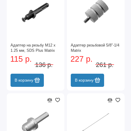
Важные рекомендации:
Правильное хранение
Регулярная проверка состояния
Соблюдение техники безопасности
Использование по назначению
Чистка и смазка
Адаптер на резьбу М12 х
Адаптер резьбовой 5/8"-1/4
1.25 мм, SDS Plus Matrix
Matrix
Для подбора оптимального набора инструментов
115 р.
227 р.
обратитесь к каталогу или проконсультируйтесь со
136 р.
261 р.
специалистами. Поможем выбрать подходящую
комплектацию для ваших задач.
В корзину
В корзину