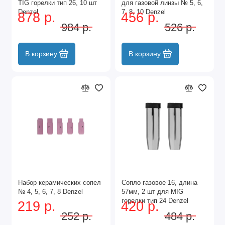
TIG горелки тип 26, 10 шт
для газовой линзы № 5, 6,
Denzel
7, 8, 10 Denzel
878 р.
456 р.
984 р.
526 р.
В корзину
В корзину
Набор керамических сопел
Сопло газовое 16, длина
№ 4, 5, 6, 7, 8 Denzel
57мм, 2 шт для MIG
горелки тип 24 Denzel
219 р.
420 р.
252 р.
484 р.