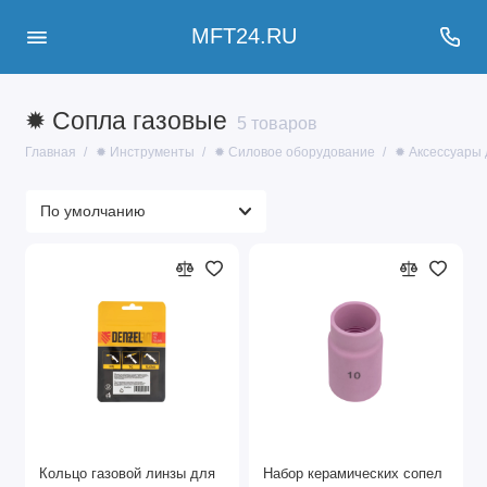
MFT24.RU
✹ Сопла газовые
5 товаров
Главная
✹ Инструменты
✹ Силовое оборудование
✹ Аксессуары 
Кольцо газовой линзы для
Набор керамических сопел