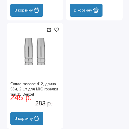
В корзину
В корзину
Сопло газовое d12, длина
53м, 2 шт для MIG горелки
тип 15 Denzel
245 р.
283 р.
В корзину