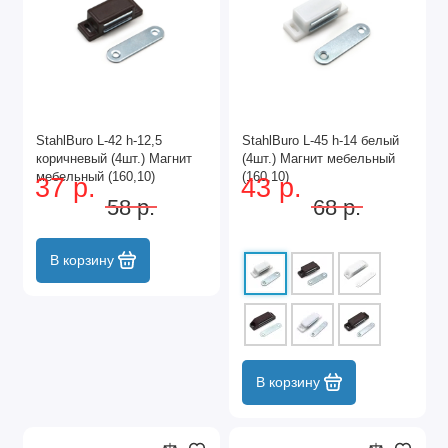
StahlBuro L-42 h-12,5
StahlBuro L-45 h-14 белый
коричневый (4шт.) Магнит
(4шт.) Магнит мебельный
мебельный (160,10)
(160,10)
37 р.
43 р.
58 р.
68 р.
В корзину
В корзину