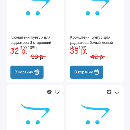
Кронштейн Кунгур для
Кронштейн Кунгур для
радиатора 3-сторонний
радиатора белый левый
цинк (100,10!!!)
(100,10!!)
32 р.
35 р.
39 р.
42 р.
В корзину
В корзину