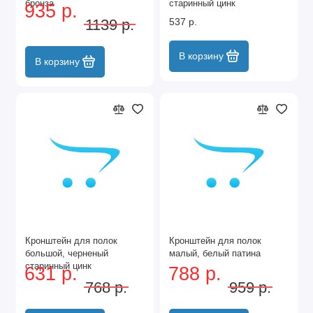
бронза
старинный цинк
935 р.
1139 р.
537 р.
В корзину
В корзину
Кронштейн для полок
Кронштейн для полок
большой, черненый
малый, белый патина
старинный цинк
631 р.
788 р.
768 р.
959 р.