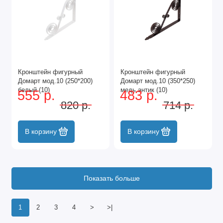
Кронштейн фигурный
Кронштейн фигурный
Домарт мод.10 (250*200)
Домарт мод.10 (350*250)
белый (10)
медь антик (10)
555 р.
483 р.
820 р.
714 р.
В корзину
В корзину
Показать больше
1
2
3
4
>
>|