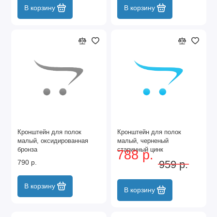
В корзину
В корзину
Кронштейн для полок
Кронштейн для полок
малый, оксидированная
малый, черненый
бронза
старинный цинк
788 р.
790 р.
959 р.
В корзину
В корзину