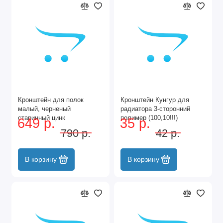
Кронштейн для полок
Кронштейн Кунгур для
малый, черненый
радиатора 3-сторонний
старинный цинк
полимер (100,10!!!)
649 р.
35 р.
790 р.
42 р.
В корзину
В корзину