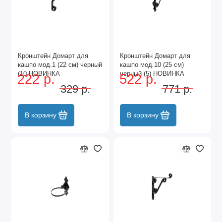
Кронштейн Домарт для
Кронштейн Домарт для
кашпо мод.1 (22 см) черный
кашпо мод.10 (25 см)
(10 НОВИНКА
черный (5) НОВИНКА
222 р.
522 р.
329 р.
771 р.
В корзину
В корзину