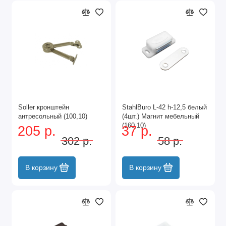
Soller кронштейн
StahlBuro L-42 h-12,5 белый
антресольный (100,10)
(4шт.) Магнит мебельный
(160,10)
205 р.
37 р.
302 р.
58 р.
В корзину
В корзину