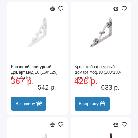
Кронштейн фигурный
Кронштейн фигурный
Домарт мод.10 (150*125)
Домарт мод.10 (200*150)
белый (10)
хром (10)
367 р.
428 р.
542 р.
633 р.
В корзину
В корзину