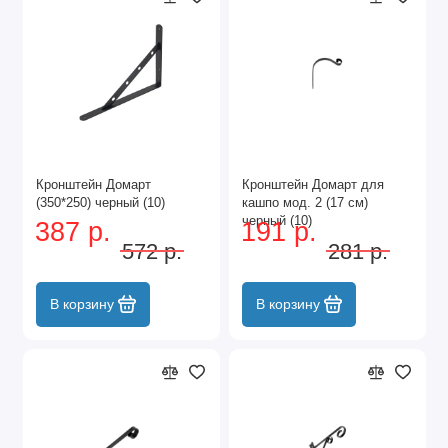
Кронштейн Домарт
Кронштейн Домарт для
(350*250) черный (10)
кашпо мод. 2 (17 см)
черный (10)
387 р.
191 р.
572 р.
281 р.
В корзину
В корзину