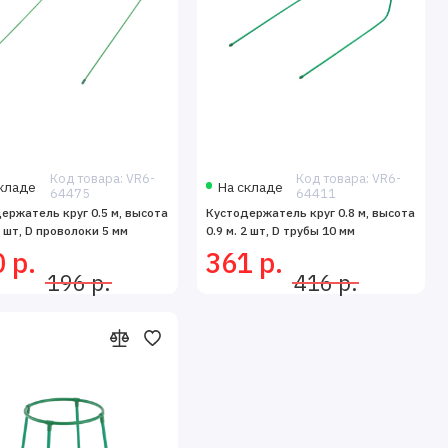
Код товара: VR6-
Код товара: VR6-
кладе
На складе
64475
64411
ержатель круг 0.5 м, высота
Кустодержатель круг 0.8 м, высота
2 шт, D проволоки 5 мм
0.9 м. 2 шт, D трубы 10 мм
 р.
361 р.
196 р.
416 р.