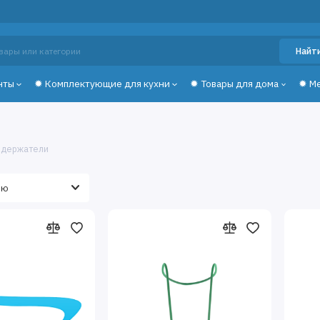
Найт
нты
✹ Комплектующие для кухни
✹ Товары для дома
✹ М
одержатели