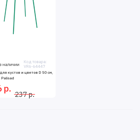
Код товара:
в наличии
VR6-64447
для кустов и цветов D 50 см,
 Palisad
 р.
237 р.