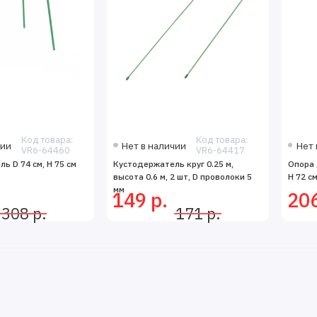
Код товара:
Код товара:
чии
Нет в наличии
Нет 
VR6-64460
VR6-64417
ь D 74 см, H 75 см
Кустодержатель круг 0.25 м,
Опора 
высота 0.6 м, 2 шт, D проволоки 5
H 72 см
мм
149 р.
206
308 р.
171 р.