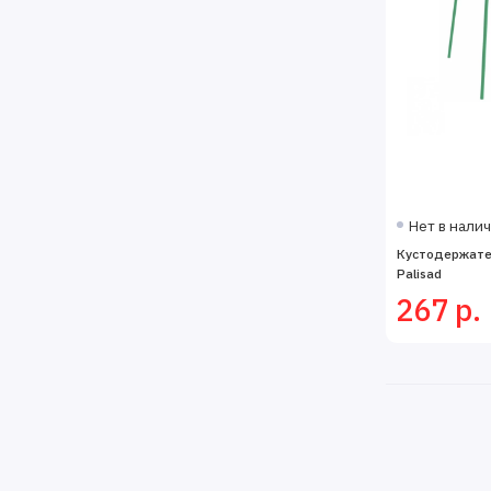
Нет в нали
Кустодержател
Palisad
267 р.