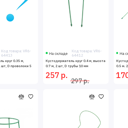
Код товара: VR6-
Код товара: VR6-
На складе
На с
64413
64412
ь круг 0.35 м,
Кустодержатель круг 0.4 м, высота
Кустод
2 шт, D проволоки 5
0.7 м, 2 шт, D трубы 10 мм
0.5 м. 
257 р.
170
297 р.