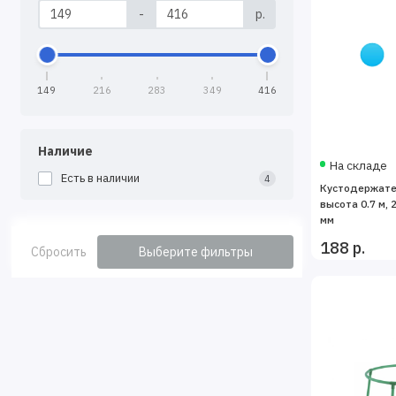
-
р.
149
216
283
349
416
Наличие
На складе
Есть в наличии
4
Кустодержател
высота 0.7 м, 
мм
188 р.
Сбросить
Выберите фильтры