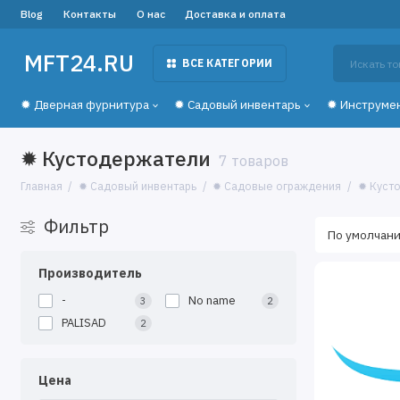
Blog
Контакты
О нас
Доставка и оплата
MFT24.RU
ВСЕ КАТЕГОРИИ
✹ Дверная фурнитура
✹ Садовый инвентарь
✹ Инструме
✹ Кустодержатели
7 товаров
Главная
✹ Садовый инвентарь
✹ Садовые ограждения
✹ Куст
Фильтр
Производитель
-
No name
3
2
PALISAD
2
Цена