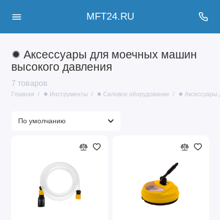
MFT24.RU
✹ Аксессуары для моечных машин
высокого давления
7 товаров
Главная
✹ Инструменты
✹ Силовое оборудование
✹ Аксессуары 