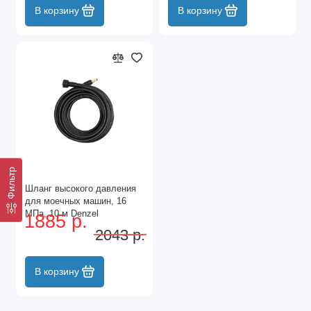
В корзину
В корзину
Фильтр
Шланг высокого давления
для моечных машин, 16
МПа, 10 м Denzel
1885 р.
2043 р.
В корзину