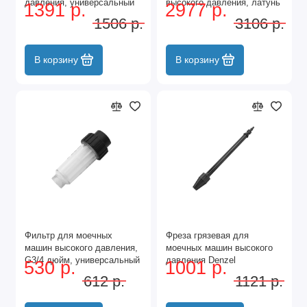
давления, универсальный
высокого давления, латунь
1391 р.
2977 р.
Denzel
Denzel
1506 р.
3106 р.
В корзину
В корзину
Фильтр для моечных
Фреза грязевая для
машин высокого давления,
моечных машин высокого
G3/4 дюйм, универсальный
давления Denzel
530 р.
1001 р.
Denzel
612 р.
1121 р.