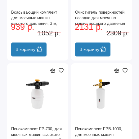
Всасывающий комплект
Очиститель поверхностей,
для моечных машин
насадка для моечных
высокого давления, 3 м,
машин высокого давления
939 р.
2131 р.
диаметр шланга 1/2 дюйм
Denzel
1052 р.
2309 р.
Denzel
В корзину
В корзину
Пенокомплект FP-700, для
Пенокомплект FPB-1000,
моечных машин высокого
для моечных машин