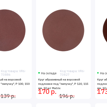
Код товара: VR6-
Код товара: VR6-
На складе
На с
73886
73827
ый на ворсовой
Круг абразивный на ворсовой
Круг а
"липучку", P 100, 150
подложке под "липучку", P 120, 115
подлож
мм, 10 шт Matrix
мм, 10 
170 р.
173
139 р.
196 р.