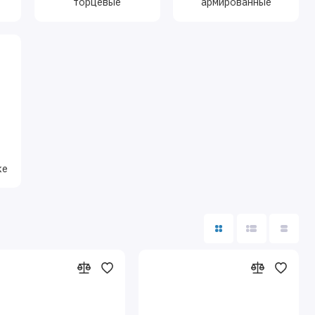
торцевые
армированные
ке