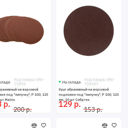
Код товара: VR6-
Код товара: VR6-
кладе
На складе
73850
738507
бразивный на ворсовой
Круг абразивный на ворсовой
ке под "липучку", P 100, 125
подложке под "липучку", P 100, 125
шт Matrix
мм, 10 шт Сибртех
 р.
129 р.
200 р.
153 р.