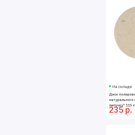
На складе
Диск полиров
натурального 
липучку" 115 х
235 р.