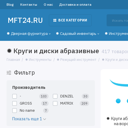
Blog
Контакты
О нас
Доставка и оплата
MFT24.RU
ВСЕ КАТЕГОРИИ
✹ Дверная фурнитура
✹ Садовый инвентарь
✹ Инструме
✹ Круги и диски абразивные
417 товаро
Главная
✹ Инструменты
✹ Режущий инструмент
✹ Круги и диск
Фильтр
Производитель
-
DENZEL
103
30
GROSS
MATRIX
17
209
No name
7
✹ Круги а
Показать еще 1
на вор