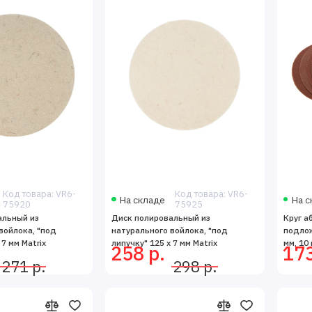
Код товара: VR6-
Код товара: VR6-
На складе
На с
75920
75925
альный из
Диск полировальный из
Круг а
войлока, "под
натурального войлока, "под
подлож
 7 мм Matrix
липучку" 125 х 7 мм Matrix
мм, 10 
258 р.
173
271 р.
298 р.