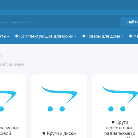
Найт
нты
✹ Комплектующие для кухни
✹ Товары для дома
✹ М
в
и абразивные
✹ Круги
бразивные
лепестковые
совой
✹ Круги и диски
радиальные (с