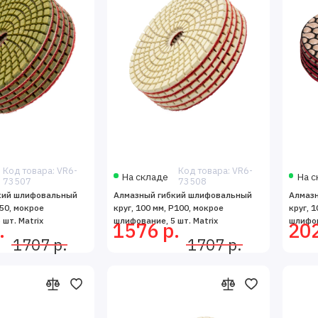
Код товара: VR6-
Код товара: VR6-
На складе
На с
73507
73508
кий шлифовальный
Алмазный гибкий шлифовальный
Алмаз
P50, мокрое
круг, 100 мм, P100, мокрое
круг, 1
шт. Matrix
шлифование, 5 шт. Matrix
шлифов
.
1576 р.
202
1707 р.
1707 р.