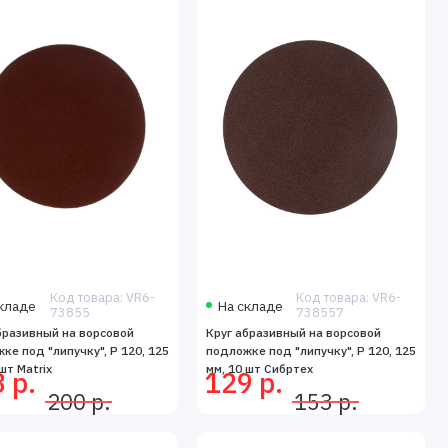
Код товара: VR6-
Код товара: VR6-
кладе
На складе
73855
738557
бразивный на ворсовой
Круг абразивный на ворсовой
ке под "липучку", P 120, 125
подложке под "липучку", P 120, 125
шт Matrix
мм, 10 шт Сибртех
 р.
129 р.
200 р.
153 р.