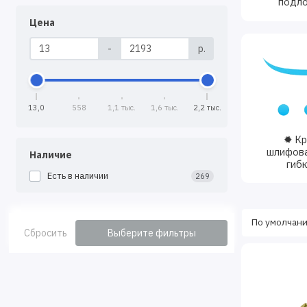
подл
Цена
-
р.
13,0
558
1,1 тыс.
1,6 тыс.
2,2 тыс.
✹ Кр
шлифов
Наличие
гиб
Есть в наличии
269
Сбросить
Выберите фильтры