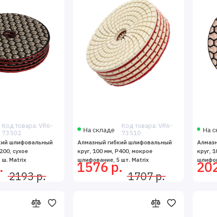
Код товара: VR6-
Код товара: VR6-
На складе
На с
73502
73510
кий шлифовальный
Алмазный гибкий шлифовальный
Алмаз
200, сухое
круг, 100 мм, P400, мокрое
круг, 1
ш. Matrix
шлифование, 5 шт. Matrix
шлифов
.
1576 р.
202
2193 р.
1707 р.