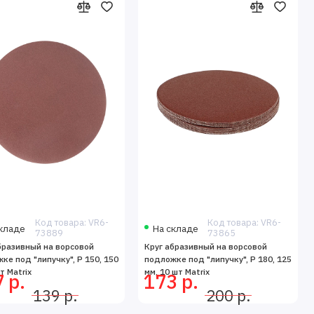
Код товара: VR6-
Код товара: VR6-
кладе
На складе
73889
73865
бразивный на ворсовой
Круг абразивный на ворсовой
ке под "липучку", P 150, 150
подложке под "липучку", P 180, 125
т Matrix
мм, 10 шт Matrix
 р.
173 р.
139 р.
200 р.