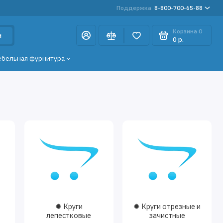
Поддержка
8-800-700-65-88
Корзина
0
и
0 р.
ебельная фурнитура
✹ Круги
✹ Круги отрезные и
лепестковые
зачистные