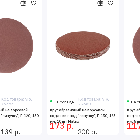
Код товара: VR6-
Код товара: VR6-
На складе
На с
73888
73860
ый на ворсовой
Круг абразивный на ворсовой
Круг а
"липучку", P 120, 150
подложке под "липучку", P 150, 125
подлож
мм, 10 шт Matrix
мм, 5 ш
173 р.
117
139 р.
200 р.