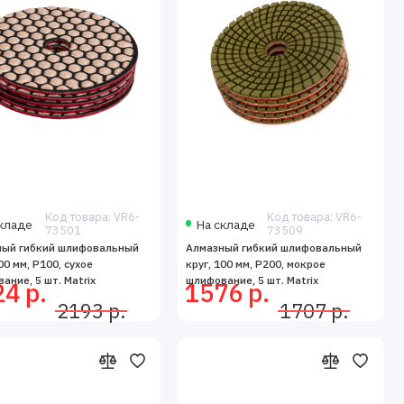
Код товара: VR6-
Код товара: VR6-
кладе
На складе
73501
73509
ный гибкий шлифовальный
Алмазный гибкий шлифовальный
00 мм, P100, сухое
круг, 100 мм, P200, мокрое
ание, 5 шт. Matrix
шлифование, 5 шт. Matrix
4 р.
1576 р.
2193 р.
1707 р.