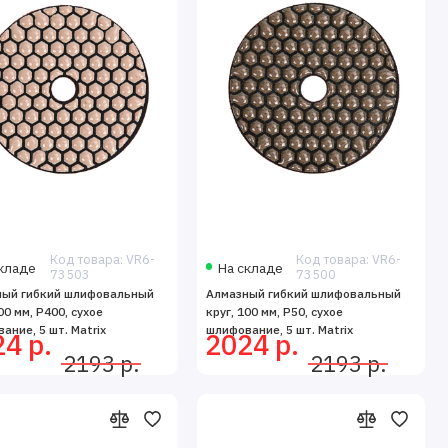
Код товара: VR6-
Код товара: VR6-
кладе
На складе
73503
73500
ный гибкий шлифовальный
Алмазный гибкий шлифовальный
00 мм, P400, сухое
круг, 100 мм, P50, сухое
ание, 5 шт. Matrix
шлифование, 5 шт. Matrix
4 р.
2024 р.
2193 р.
2193 р.