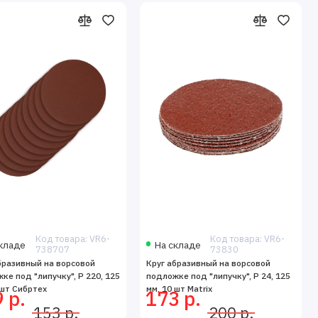
Код товара: VR6-
Код товара: VR6-
кладе
На складе
738707
73830
бразивный на ворсовой
Круг абразивный на ворсовой
ке под "липучку", P 220, 125
подложке под "липучку", P 24, 125
 шт Сибртех
мм, 10 шт Matrix
 р.
173 р.
153 р.
200 р.