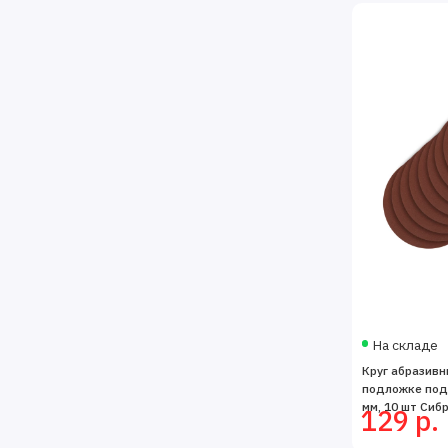
На складе
Круг абразивн
подложке под 
мм, 10 шт Сиб
129 р.