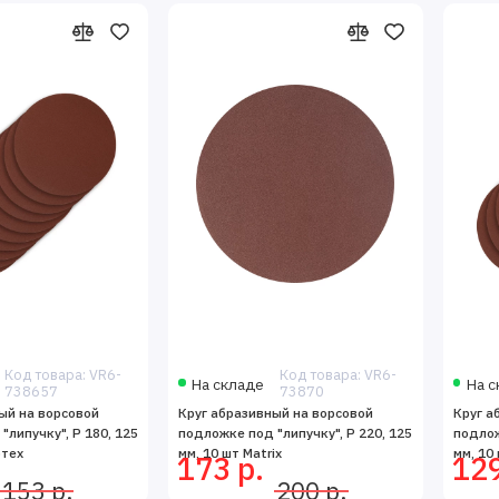
Код товара: VR6-
Код товара: VR6-
На складе
На с
738657
73870
ый на ворсовой
Круг абразивный на ворсовой
Круг а
"липучку", P 180, 125
подложке под "липучку", P 220, 125
подлож
ртех
мм, 10 шт Matrix
мм, 10
173 р.
129
153 р.
200 р.