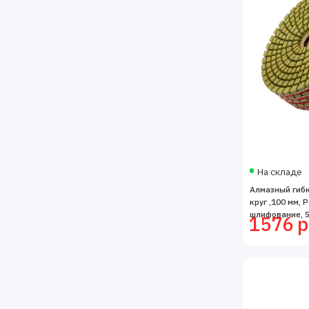
На складе
Алмазный гиб
круг ,100 мм, 
шлифование, 5 
1576 р