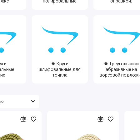
ожке
полировальные
оправкой)
уги
✹ Круги
✹ Треугольники
альные
шлифовальные для
абразивные на
кие
точила
ворсовой подлож