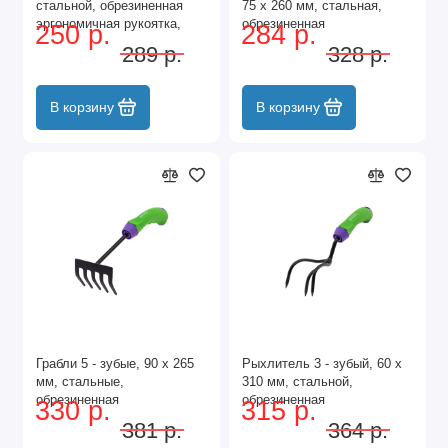
стальной, обрезиненная
75 х 260 мм, стальная,
эргономичная рукоятка,
обрезиненная
250 р.
284 р.
Era, Palisad
эргономичная рукоятка,
289 р.
328 р.
Era, Palisad
В корзину
В корзину
Грабли 5 - зубые, 90 х 265
Рыхлитель 3 - зубый, 60 х
мм, стальные,
310 мм, стальной,
обрезиненная
обрезиненная
330 р.
315 р.
эргономичная рукоятка,
эргономичная рукоятка,
381 р.
364 р.
Era, Palisad
Era, Palisad