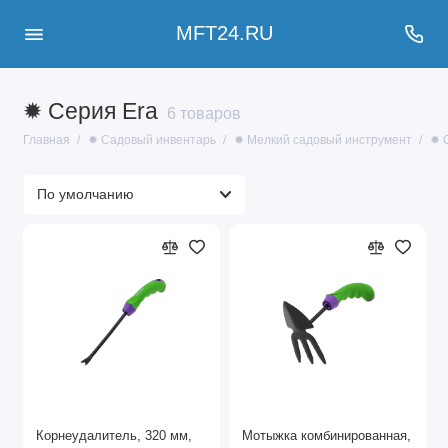
MFT24.RU
✹ Серия Era
6 товаров
Главная
✹ Садовый инвентарь
✹ Мелкий садовый инструмент
✹ 
Корнеудалитель, 320 мм,
Мотыжка комбинированная,