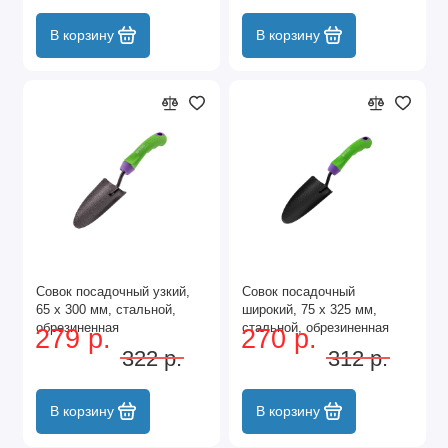
В корзину
В корзину
Совок посадочный узкий,
Совок посадочный
65 х 300 мм, стальной,
широкий, 75 х 325 мм,
обрезиненная
стальной, обрезиненная
279 р.
270 р.
эргономичная рукоятка,
эргономичная рукоятка,
322 р.
312 р.
Era, Palisad
Era, Palisad
В корзину
В корзину