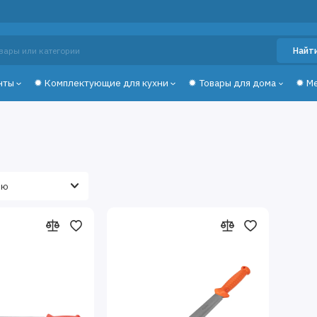
Найт
нты
✹ Комплектующие для кухни
✹ Товары для дома
✹ М