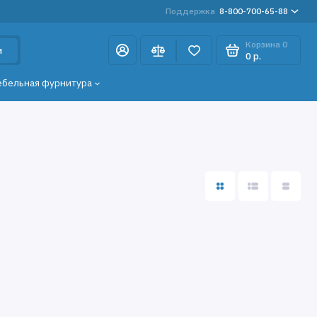
Поддержка
8-800-700-65-88
Корзина
0
и
0 р.
ебельная фурнитура