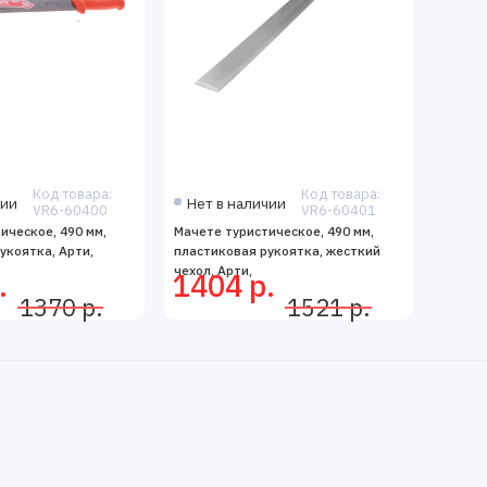
Код товара:
Код товара:
чии
Нет в наличии
VR6-60400
VR6-60401
ическое, 490 мм,
Мачете туристическое, 490 мм,
укоятка, Арти,
пластиковая рукоятка, жесткий
чехол, Арти,
.
1404 р.
1370 р.
1521 р.