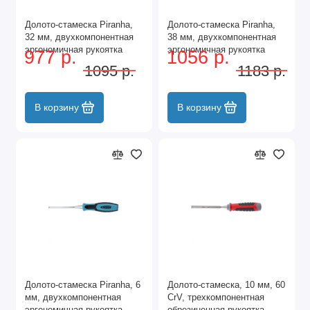
Долото-стамеска Piranha,
Долото-стамеска Piranha,
32 мм, двухкомпонентная
38 мм, двухкомпонентная
эргономичная рукоятка
эргономичная рукоятка
977 р.
1056 р.
Gross
Gross
1095 р.
1183 р.
В корзину
В корзину
Долото-стамеска Piranha, 6
Долото-стамеска, 10 мм, 60
мм, двухкомпонентная
CrV, трехкомпонентная
эргономичная рукоятка
обрезиненная рукоятка