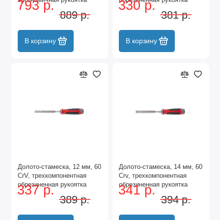
793 р.
330 р.
Gross
Matrix
889 р.
381 р.
В корзину
В корзину
Долото-стамеска, 12 мм, 60
Долото-стамеска, 14 мм, 60
CrV, трехкомпонентная
Crv, трехкомпонентная
обрезиненная рукоятка
обрезиненная рукоятка
337 р.
341 р.
Matrix
Matrix
389 р.
394 р.