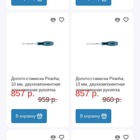
Долото-стамеска Piranha,
Долото-стамеска Piranha,
10 мм, двухкомпонентная
13 мм, двухкомпонентная
эргономичная рукоятка
эргономичная рукоятка
857 р.
857 р.
Gross
Gross
959 р.
960 р.
В корзину
В корзину