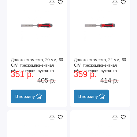
Долото-стамеска, 20 мм, 60
Долото-стамеска, 22 мм, 60
CrV, трехкомпонентная
CrV, трехкомпонентная
обрезиненная рукоятка
обрезиненная рукоятка
351 р.
359 р.
Matrix
Matrix
405 р.
414 р.
В корзину
В корзину