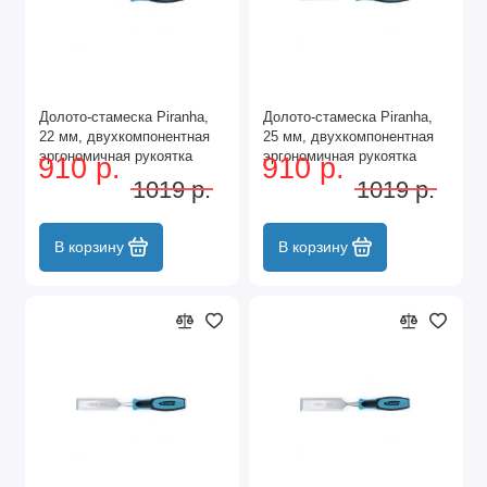
Долото-стамеска Piranha,
Долото-стамеска Piranha,
22 мм, двухкомпонентная
25 мм, двухкомпонентная
эргономичная рукоятка
эргономичная рукоятка
910 р.
910 р.
Gross
Gross
1019 р.
1019 р.
В корзину
В корзину