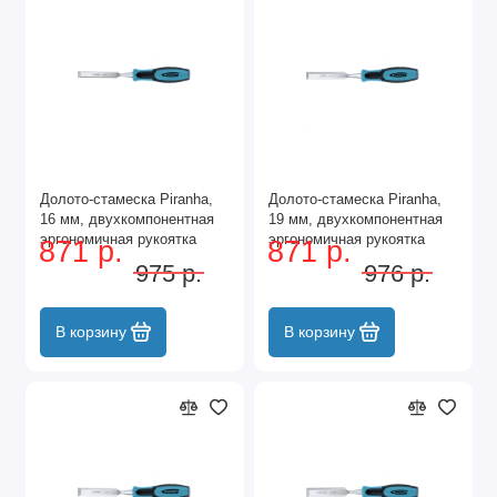
Долото-стамеска Piranha,
Долото-стамеска Piranha,
16 мм, двухкомпонентная
19 мм, двухкомпонентная
эргономичная рукоятка
эргономичная рукоятка
871 р.
871 р.
Gross
Gross
975 р.
976 р.
В корзину
В корзину