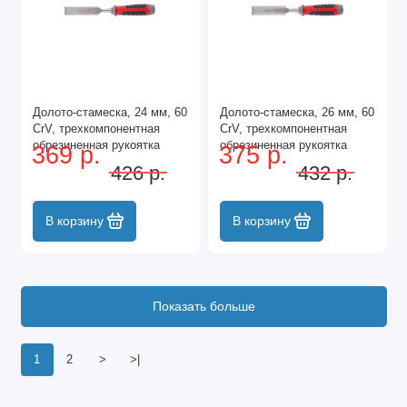
Долото-стамеска, 24 мм, 60
Долото-стамеска, 26 мм, 60
CrV, трехкомпонентная
CrV, трехкомпонентная
обрезиненная рукоятка
обрезиненная рукоятка
369 р.
375 р.
Matrix
Matrix
426 р.
432 р.
В корзину
В корзину
Показать больше
1
2
>
>|