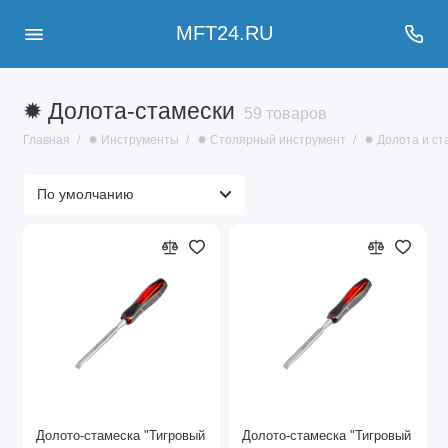
MFT24.RU
✹ Долота-стамески
59 товаров
Главная
✹ Инструменты
✹ Столярный инструмент
✹ Долота и ст
Долото-стамеска "Тигровый
Долото-стамеска "Тигровый