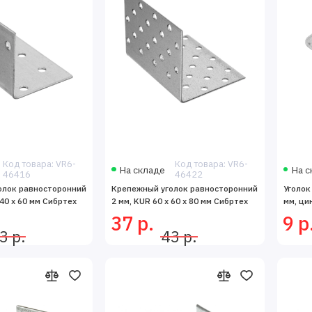
Код товара: VR6-
Код товара: VR6-
На складе
На с
46416
46422
олок равносторонний
Крепежный уголок равносторонний
Уголок
 40 x 60 мм Сибртех
2 мм, KUR 60 x 60 x 80 мм Сибртех
мм, ци
37 р.
9 р
3 р.
43 р.