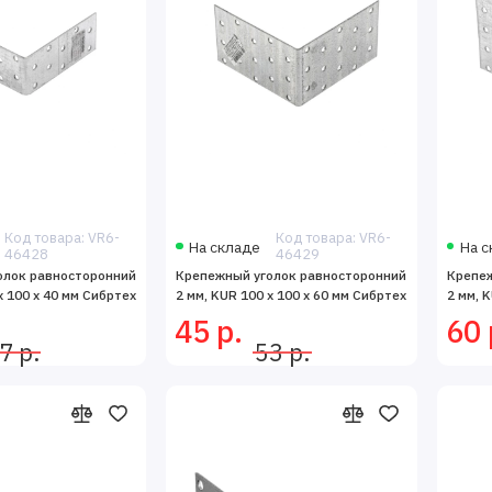
Код товара: VR6-
Код товара: VR6-
На складе
На с
46428
46429
олок равносторонний
Крепежный уголок равносторонний
Крепеж
х 100 х 40 мм Сибртех
2 мм, KUR 100 х 100 х 60 мм Сибртех
2 мм, 
45 р.
60 
7 р.
53 р.