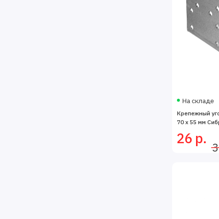
На складе
Крепежный угол
70 x 55 мм Сиб
26 р.
3