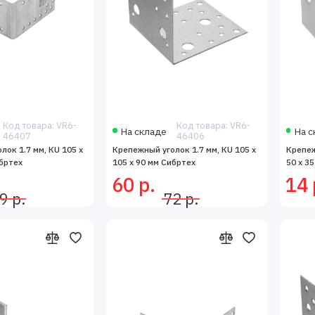
Код товара: VR6-
Код товара: VR6-
На складе
На с
46407
46406
лок 1.7 мм, КU 105 x
Крепежный уголок 1.7 мм, КU 105 x
Крепеж
ибртех
105 x 90 мм Сибртех
50 x 3
60 р.
14 
9 р.
72 р.