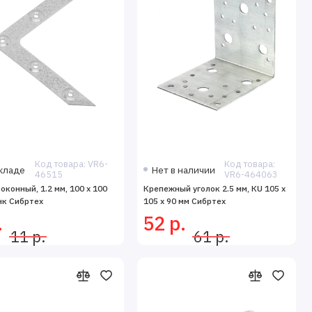
Код товара: VR6-
Код товара:
кладе
Нет в наличии
46515
VR6-464063
 оконный, 1.2 мм, 100 х 100
Крепежный уголок 2.5 мм, КU 105 x
нк Сибртех
105 x 90 мм Сибртех
.
52 р.
11 р.
61 р.