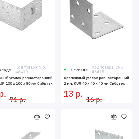
Код товара: VR6-
Код товара: VR6-
кладе
На складе
46430
46415
ный уголок равносторонний
Крепежный уголок равносторонний
KUR 100 х 100 х 80 мм Сибртех
2 мм, KUR 40 x 40 x 40 мм Сибртех
р.
13 р.
71 р.
16 р.