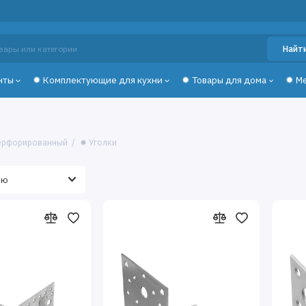
Найт
нты
✹ Комплектующие для кухни
✹ Товары для дома
✹ М
ерфорированный
✹ Уголки