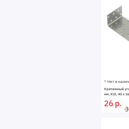
Нет в нали
Крепежный уго
мм, KUL 40 х 1
26 р.
3