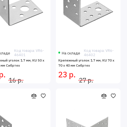
Код товара: VR6-
Код товара: VR6-
кладе
На складе
46401
46402
ный уголок 1.7 мм, КU 50 x
Крепежный уголок 1.7 мм, КU 70 x
5 мм Сибртех
70 x 40 мм Сибртех
р.
23 р.
16 р.
27 р.