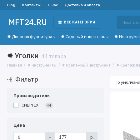
Blog
Контакты
О нас
Доставка и оплата
MFT24.RU
ВСЕ КАТЕГОРИИ
✹ Дверная фурнитура
✹ Садовый инвентарь
✹ Инструме
✹ Уголки
44 товара
Главная
✹ Инструменты
✹ Крепежный инструмент
✹ Крепеж п
Фильтр
Производитель
СИБРТЕХ
44
Цена
-
р.