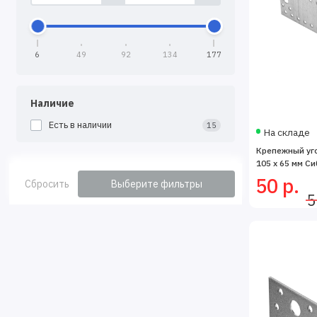
6
49
92
134
177
Наличие
Есть в наличии
15
На складе
Крепежный уго
105 x 65 мм С
50 р.
Сбросить
Выберите фильтры
5