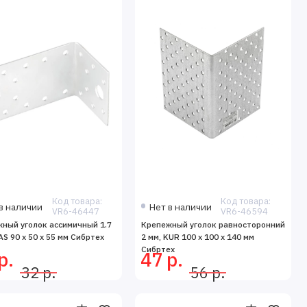
Код товара:
Код товара:
в наличии
Нет в наличии
VR6-46447
VR6-46594
ный уголок ассимичный 1.7
Крепежный уголок равносторонний
AS 90 х 50 х 55 мм Сибртех
2 мм, KUR 100 x 100 x 140 мм
Сибртех
р.
47 р.
32 р.
56 р.