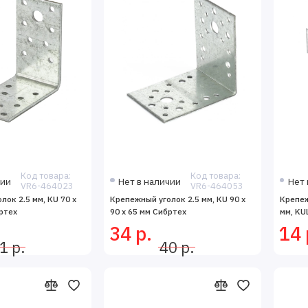
Код товара:
Код товара:
чии
Нет в наличии
Нет 
VR6-464023
VR6-464053
ок 2.5 мм, КU 70 x
Крепежный уголок 2.5 мм, КU 90 x
Крепеж
ртех
90 x 65 мм Сибртех
мм, KU
34 р.
14 
1 р.
40 р.