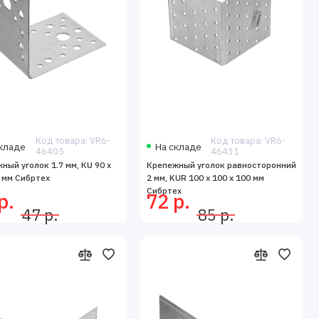
Код товара: VR6-
Код товара: VR6-
кладе
На складе
46405
46431
ный уголок 1.7 мм, КU 90 x
Крепежный уголок равносторонний
5 мм Сибртех
2 мм, KUR 100 х 100 х 100 мм
Сибртех
р.
72 р.
47 р.
85 р.