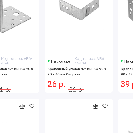
Код товара: VR6-
Код товара: VR6-
На складе
На с
46403
46404
ок 1.7 мм, КU 70 x
Крепежный уголок 1.7 мм, КU 90 x
Крепеж
ртех
90 x 40 мм Сибртех
90 x 6
26 р.
39 
1 р.
31 р.