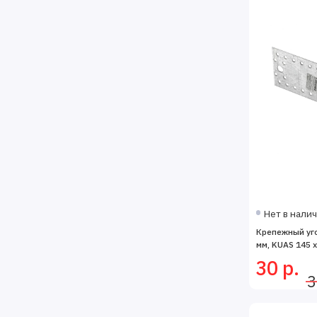
Нет в нали
Крепежный уго
мм, KUAS 145 х
30 р.
3