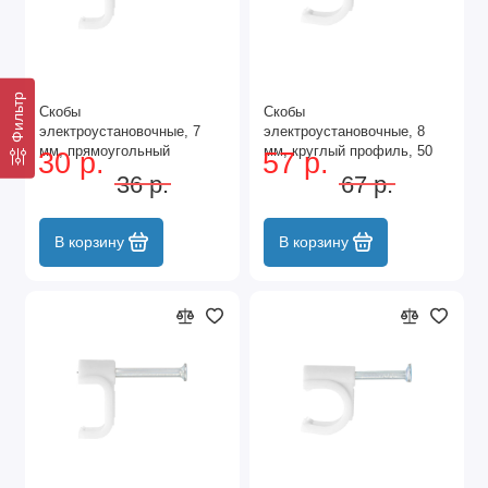
Фильтр
Скобы
Скобы
электроустановочные, 7
электроустановочные, 8
мм, прямоугольный
мм, круглый профиль, 50
30 р.
57 р.
профиль, 50 шт Сибртех
шт Сибртех
36 р.
67 р.
В корзину
В корзину