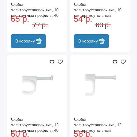
Скобы
Скобы
электроустановочные, 10
электроустановочные, 10
мм, круглый профиль, 40
мм, прямоугольный
65 р.
54 р.
шт Сибртех
профиль, 40 шт Сибртех
77 р.
63 р.
В корзину
В корзину
Скобы
Скобы
электроустановочные, 12
электроустановочные, 12
мм, круглый профиль, 40
мм, прямоугольный
60 р.
58 р.
шт Сибртех
профиль, 40 шт Сибртех