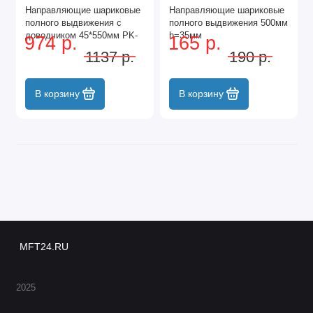
Направляющие шариковые
Направляющие шариковые
полного выдвижения с
полного выдвижения 500мм
доводчиком 45*550мм PK-
h=35мм
974 р.
165 р.
L-H45-550-Plus GTV
1137 р.
190 р.
В корзину
В корзину
MFT24.RU
2025