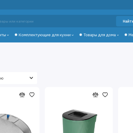
Найт
нты
✹ Комплектующие для кухни
✹ Товары для дома
✹ М