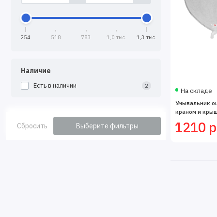
254
518
783
1,0 тыс.
1,3 тыс.
Наличие
Есть в наличии
2
На складе
Умывальник оц
краном и кры
1210 р
Сбросить
Выберите фильтры