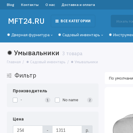
Blog
Контакты
О нас
Доставка и оплата
MFT24.RU
ВСЕ КАТЕГОРИИ
✹ Дверная фурнитура
✹ Садовый инвентарь
✹ Инструме
✹ Умывальники
3 товара
Главная
✹ Садовый инвентарь
✹ Умывальники
Фильтр
Производитель
-
No name
1
2
Цена
-
р.