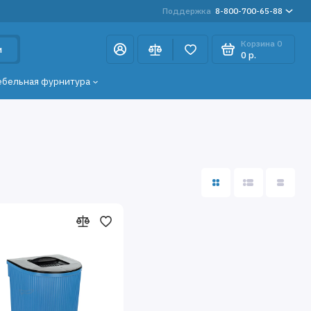
Поддержка
8-800-700-65-88
Корзина
0
и
0 р.
ебельная фурнитура