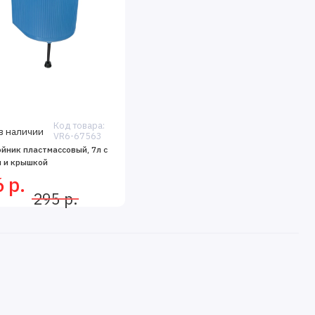
Код товара:
в наличии
VR6-67563
йник пластмассовый, 7л с
 и крышкой
 р.
295 р.