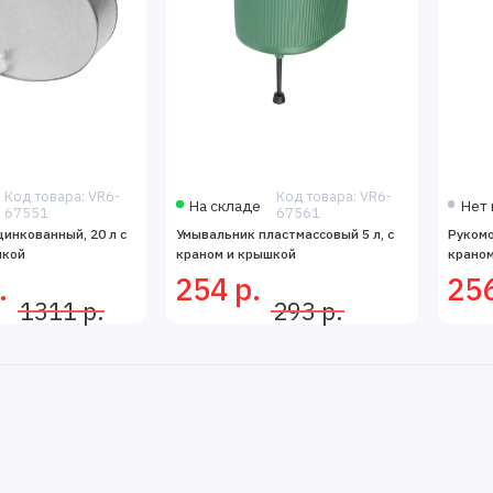
Код товара: VR6-
Код товара: VR6-
На складе
Нет 
67551
67561
инкованный, 20 л с
Умывальник пластмассовый 5 л, с
Рукомо
шкой
краном и крышкой
краном
.
254 р.
256
1311 р.
293 р.