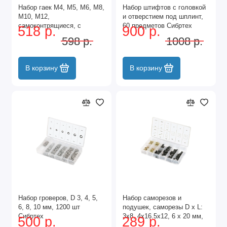
Набор гаек М4, М5, М6, М8,
Набор штифтов с головкой
М10, М12,
и отверстием под шплинт,
самоконтрящиеся, с
60 предметов Сибртех
518 р.
900 р.
Нейлоновой вставкой, 146
598 р.
1008 р.
предметов Сибртех
В корзину
В корзину
Набор гроверов, D 3, 4, 5,
Набор саморезов и
6, 8, 10 мм, 1200 шт
подушек, саморезы D х L:
Сибртех
3х8, 4х16.5х12, 6 х 20 мм,
500 р.
289 р.
170 предмет Сибртех