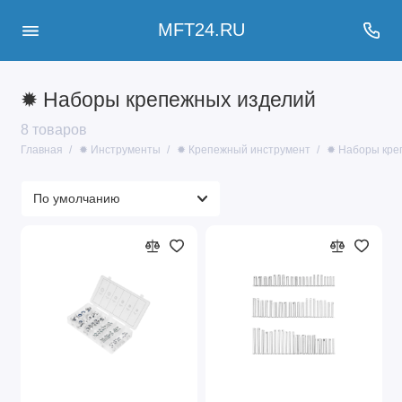
MFT24.RU
✹ Наборы крепежных изделий
8 товаров
Главная
✹ Инструменты
✹ Крепежный инструмент
✹ Наборы кре