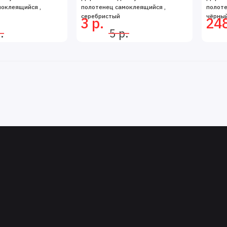
моклеящийся ,
полотенец самоклеящийся ,
полоте
серебристый
чёрны
3 р.
248
.
5 р.