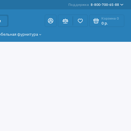
Поддержка
8-800-700-65-88
Корзина
0
и
0 р.
ебельная фурнитура