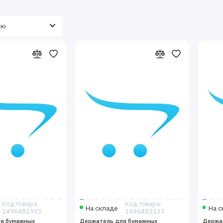
Код товара:
Код товара:
На складе
На с
1496481593
1496482133
я бумажных
Держатель для бумажных
Держа