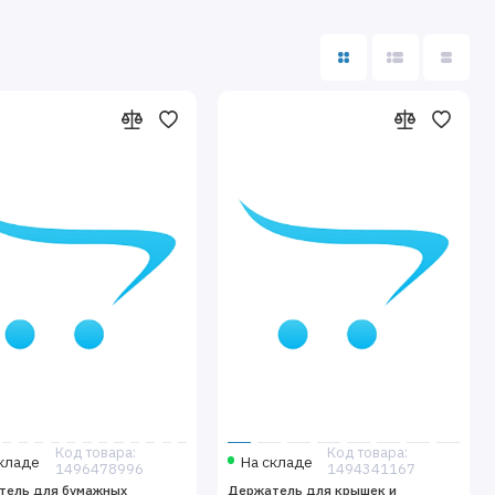
Код товара:
Код товара:
кладе
На складе
1496478996
1494341167
тель для бумажных
Держатель для крышек и