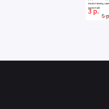
полотенец са
золотой
3 р.
5 р