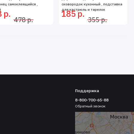
нец самоклеящийся ,
сковородок кухонный , подставка
й
для кастрюль и тарелок
 р.
185 р.
478 р.
355 р.
Поддержка
8-800-700-65-88
Обратный звонок