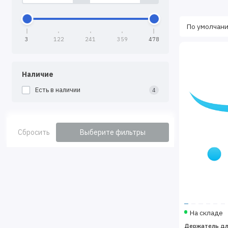
3
122
241
359
478
Наличие
Есть в наличии
4
Сбросить
Выберите фильтры
На складе
Держатель дл