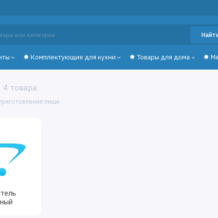
Найт
нты
✹ Комплектующие для кухни
✹ Товары для дома
✹ М
4 товара
приготовления пищи
тель
нный