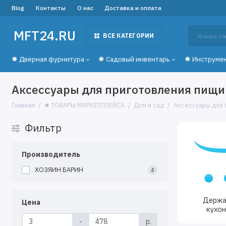
Blog
Контакты
О нас
Доставка и оплата
MFT24.RU
ВСЕ КАТЕГОРИИ
✹ Дверная фурнитура
✹ Садовый инвентарь
✹ Инструме
Аксессуары для приготовления пищи
Главная
✹ ТОВАРЫ МАРКЕТПЛЕЙСА
Дом и сад
Аксессуары для 
Фильтр
Производитель
ХОЗЯИН БАРИН
4
Держа
Цена
кухо
-
р.