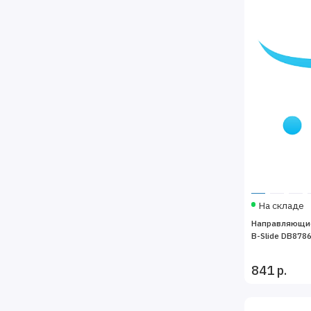
На складе
Направляющие
B-Slide DB878
841 р.