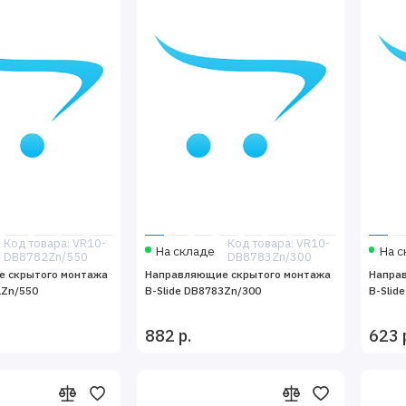
Код товара: VR10-
Код товара: VR10-
На складе
На с
DB8782Zn/550
DB8783Zn/300
 скрытого монтажа
Направляющие скрытого монтажа
Напра
2Zn/550
B-Slide DB8783Zn/300
B-Slid
882 р.
623 