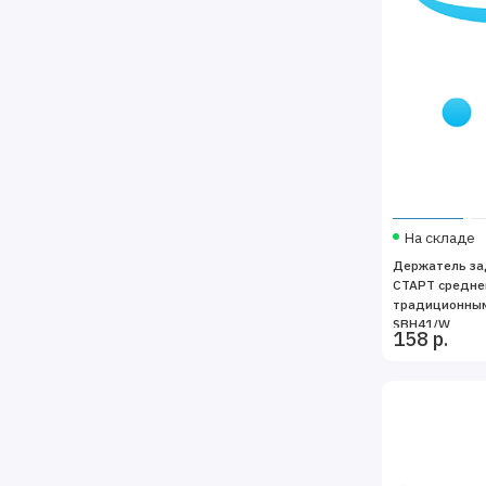
На складе
Держатель за
СТАРТ средне
традиционным
SBH41/W
158 р.