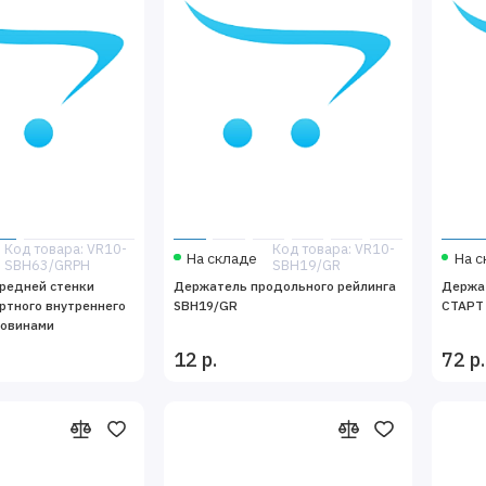
Код товара: VR10-
Код товара: VR10-
На складе
На с
SBH63/GRPH
SBH19/GR
редней стенки
Держатель продольного рейлинга
Держа
ртного внутреннего
SBH19/GR
СТАРТ
ковинами
12 р.
72 р.