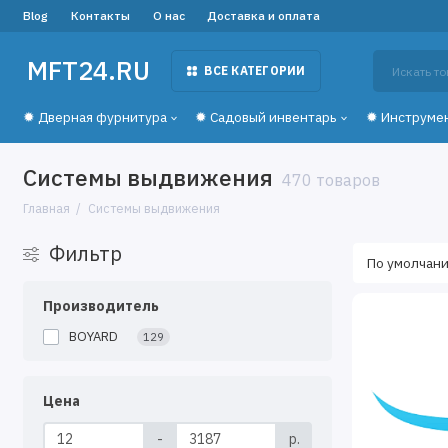
Blog
Контакты
О нас
Доставка и оплата
MFT24.RU
ВСЕ КАТЕГОРИИ
✹ Дверная фурнитура
✹ Садовый инвентарь
✹ Инструме
Системы выдвижения
470 товаров
Главная
Системы выдвижения
Фильтр
Производитель
BOYARD
129
Цена
-
р.