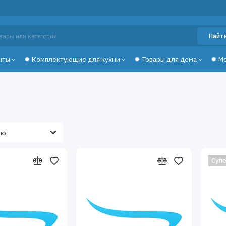
Найт
нты
✹ Комплектующие для кухни
✹ Товары для дома
✹ М
Супе