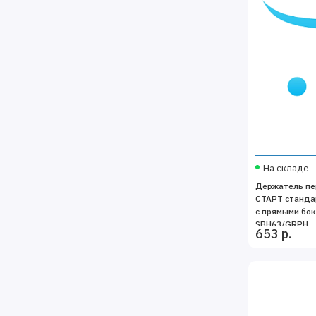
На складе
Держатель пе
СТАРТ станда
с прямыми бо
SBH63/GRPH
653 р.