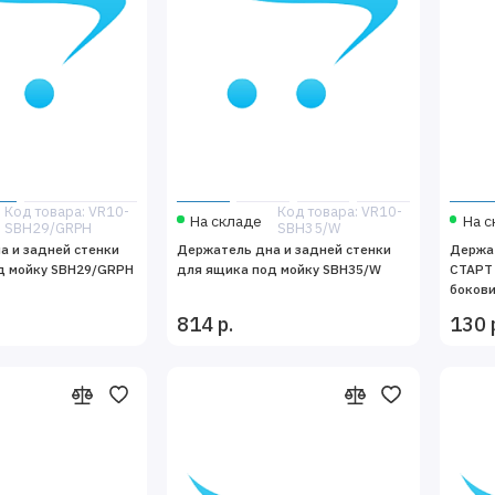
Код товара: VR10-
Код товара: VR10-
На складе
На с
SBH29/GRPH
SBH35/W
а и задней стенки
Держатель дна и задней стенки
Держат
д мойку SBH29/GRPH
для ящика под мойку SBH35/W
СТАРТ 
боков
814 р.
130 