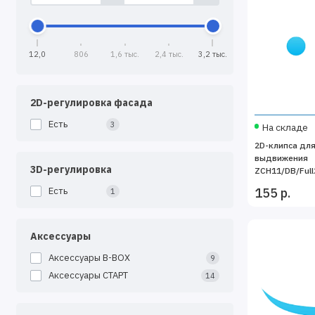
12,0
806
1,6 тыс.
2,4 тыс.
3,2 тыс.
2D-регулировка фасада
Есть
3
На складе
2D-клипса для
выдвижения
3D-регулировка
ZCH11/DB/Full
155 р.
Есть
1
Аксессуары
Аксессуары B-BOX
9
Аксессуары СТАРТ
14