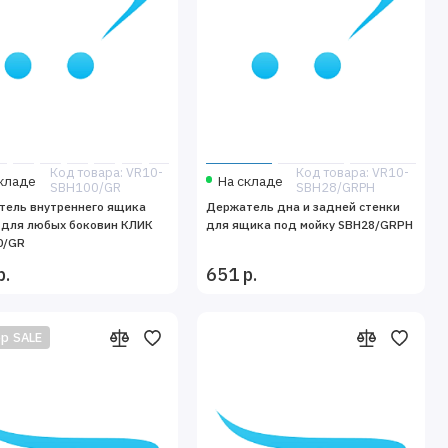
Код товара: VR10-
Код товара: VR10-
кладе
На складе
SBH100/GR
SBH28/GRPH
тель внутреннего ящика
Держатель дна и задней стенки
 для любых боковин КЛИК
для ящика под мойку SBH28/GRPH
0/GR
р.
651 р.
р SALE