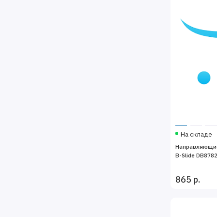
На складе
Направляющие
B-Slide DB878
865 р.