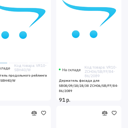
Код товара: VR10-
Код товара: VR10-
кладе
На складе
SBH40/W
ZCH06/SB/FF/84-
тель продольного рейлинга
86/2089
 SBH40/W
Держатель фасада для
SB08/09/18/28/38 ZCH06/SB/FF/84-
86/2089
91 р.