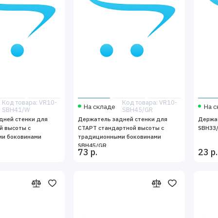
Код товара: VR10-
Код товара: VR10-
На складе
На с
SBH41/W
SBH45/GR
дней стенки для
Держатель задней стенки для
Держат
й высоты с
СТАРТ стандартной высоты с
SBH33
и боковинами
традиционными боковинами
SBH45/GR
73 р.
23 р.