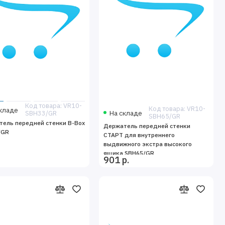
Код товара: VR10-
Код товара: VR10-
кладе
На складе
SBH33/GR
SBH65/GR
ель передней стенки B-Box
Держатель передней стенки
/GR
СТАРТ для внутреннего
выдвижного экстра высокого
ящика SBH65/GR
901 р.