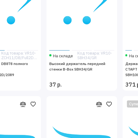
Код товара: VR10-
Код товара: VR10-
На складе
На с
ZCH11/DB/Full2D/2089
SBH34/GR
 DB878 полного
Высокий держатель передней
Держа
стенки B-Box SBH34/GR
СТАРТ
2D/2089
SBH10
37 р.
371 
Супе