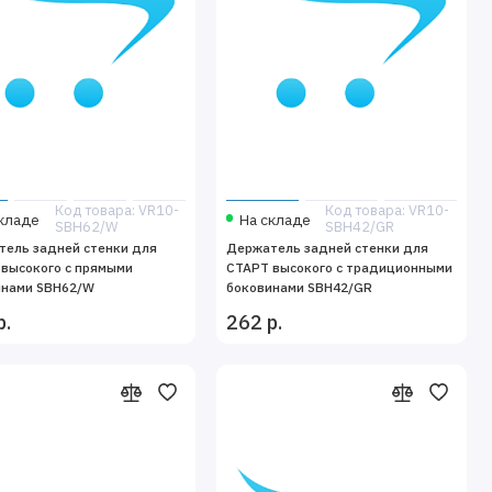
Код товара: VR10-
Код товара: VR10-
кладе
На складе
SBH62/W
SBH42/GR
ель задней стенки для
Держатель задней стенки для
высокого с прямыми
СТАРТ высокого с традиционными
инами SBH62/W
боковинами SBH42/GR
р.
262 р.