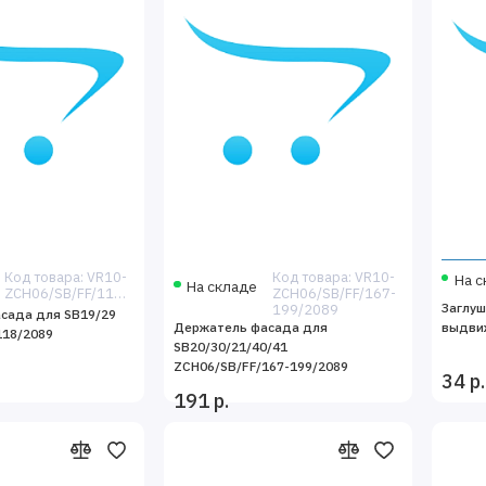
Код товара: VR10-
Код товара: VR10-
На с
На складе
ZCH06/SB/FF/118/2089
ZCH06/SB/FF/167-
Заглуш
199/2089
сада для SB19/29
Держатель фасада для
выдви
118/2089
SB20/30/21/40/41
ZCH06/SB/FF/167-199/2089
34 р.
191 р.