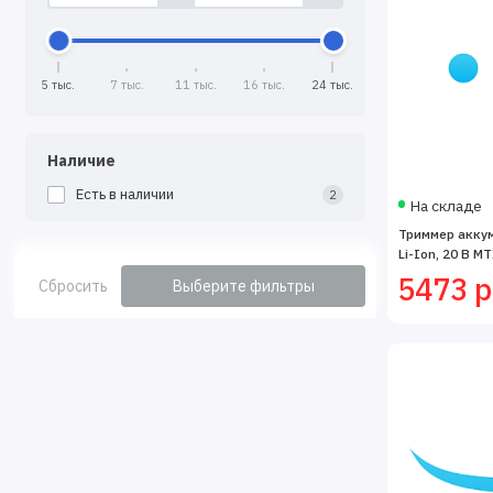
5 тыс.
7 тыс.
11 тыс.
16 тыс.
24 тыс.
Наличие
Есть в наличии
2
На складе
Триммер акку
Li-Ion, 20 В M
5473 р
Сбросить
Выберите фильтры