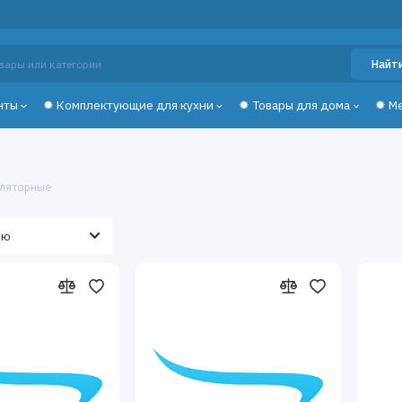
Найт
нты
✹ Комплектующие для кухни
✹ Товары для дома
✹ М
уляторные