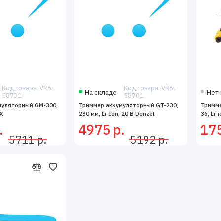
Код товара: VR6-
Код товара: VR6-
На складе
Нет 
58731
58701
муляторный GM-300,
Триммер аккумуляторный GT-230,
Тримм
TX
230 мм, Li-Ion, 20 В Denzel
36, Li-
.
4975 р.
175
5711 р.
5192 р.