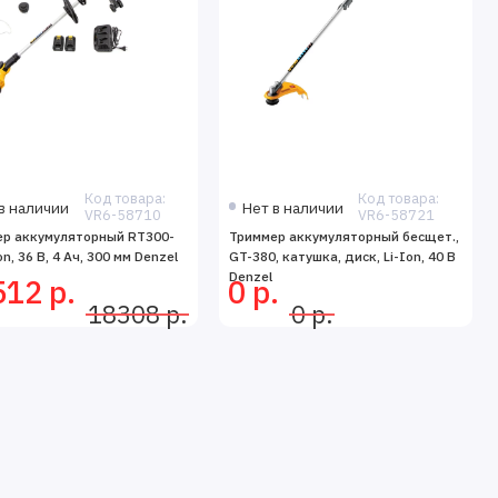
Код товара:
Код товара:
в наличии
Нет в наличии
VR6-58710
VR6-58721
ер аккумуляторный RТ300-
Триммер аккумуляторный бесщет.,
ion, 36 В, 4 Ач, 300 мм Denzel
GT-380, катушка, диск, Li-Ion, 40 В
Denzel
12 р.
0 р.
18308 р.
0 р.