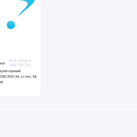
Код товара:
чии
VR6-58720
муляторный
BC350-36, Li-ion, 36
el