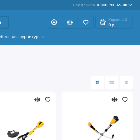
Поддержка
8-800-700-65-88
Корзина
0
и
0 р.
ебельная фурнитура