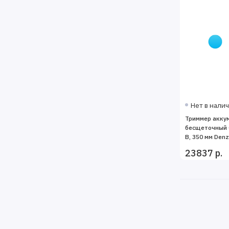
Нет в нали
Триммер акку
бесщеточный C
В, 350 мм Denz
23837 р.