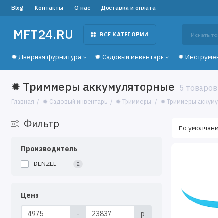
Blog
Контакты
О нас
Доставка и оплата
MFT24.RU
ВСЕ КАТЕГОРИИ
✹ Дверная фурнитура
✹ Садовый инвентарь
✹ Инструме
✹ Триммеры аккумуляторные
5 товаров
Главная
✹ Садовый инвентарь
✹ Триммеры
✹ Триммеры аккум
Фильтр
Производитель
DENZEL
2
Цена
-
р.