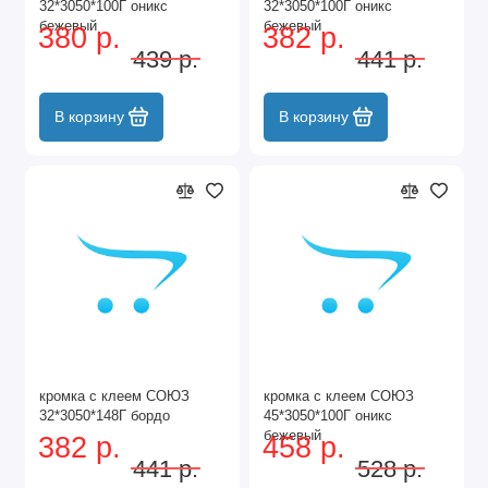
32*3050*100Г оникс
32*3050*100Г оникс
бежевый
бежевый
380 р.
382 р.
439 р.
441 р.
В корзину
В корзину
кромка с клеем СОЮЗ
кромка с клеем СОЮЗ
32*3050*148Г бордо
45*3050*100Г оникс
бежевый
382 р.
458 р.
441 р.
528 р.