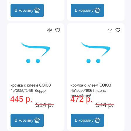
В корзину
В корзину
кромка с клеем СОЮЗ
кромка с клеем СОЮЗ
45*3050*148Г бордо
45*3050*906Т ясень
альпийский
445 р.
472 р.
514 р.
544 р.
В корзину
В корзину