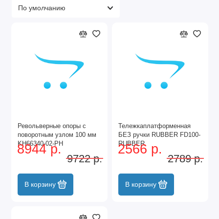
Револьверные опоры с
Тележкаплатформенная
поворотным узлом 100 мм
БЕЗ ручки RUBBER FD100-
KH66340-02-PH
RUBBER
8944 р.
2566 р.
9722 р.
2789 р.
В корзину
В корзину