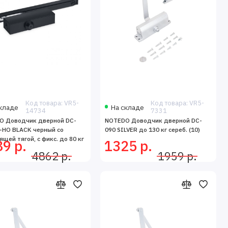
Код товара: VR5-
Код товара: VR5-
кладе
На складе
14734
7331
O Доводчик дверной DC-
NOTEDO Доводчик дверной DC-
+HO BLACK черный со
090 SILVER до 130 кг сереб. (10)
ящей тягой, с фикс. до 80 кг
9 р.
1325 р.
4862 р.
1959 р.