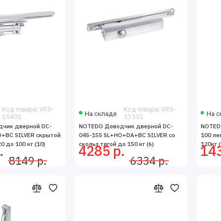
Код товара: VR5-
Код товара: VR5-
На складе
На с
15401
13551
чик дверной DC-
NOTEDO Доводчик дверной DC-
NOTED
O+BC SILVER скрытой
045-155 SL+HO+DA+BC SILVER со
100 ле
0 до 100 кг (10)
скольз.тягой до 150 кг (6)
120кг (
.
4285 р.
143
8149 р.
6334 р.