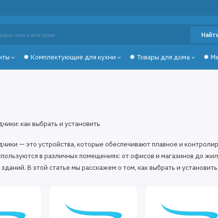
Найт
нты
✹ Комплектующие для кухни
✹ Товары для дома
✹ М
чики: как выбрать и установить
чики — это устройства, которые обеспечивают плавное и контроли
спользуются в различных помещениях: от офисов и магазинов до жи
зданий. В этой статье мы расскажем о том, как выбрать и установит
верной доводчик?
ерного доводчика необходимо учитывать несколько факторов: