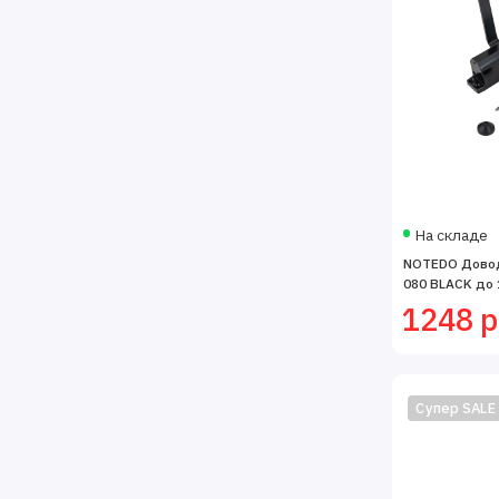
На складе
NOTEDO Довод
080 BLACK до 
1248 р
Супер SALE