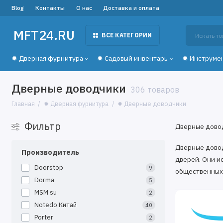
Blog
Контакты
О нас
Доставка и оплата
MFT24.RU
ВСЕ КАТЕГОРИИ
✹ Дверная фурнитура
✹ Садовый инвентарь
✹ Инструме
Дверные доводчики
306 товаров
Главная
✹ Дверная фурнитура
✹ Дверные доводчики
Фильтр
Дверные довод
Дверные довод
Производитель
дверей. Они и
Doorstop
9
общественных 
Dorma
5
Как выбрать д
MSM su
2
Notedo Китай
40
При выборе дв
Porter
2