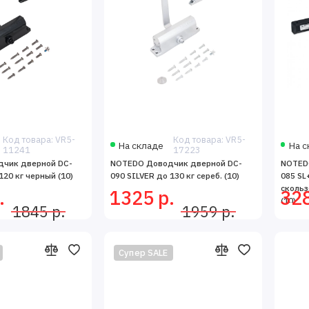
Код товара: VR5-
Код товара: VR5-
На складе
На с
11241
17223
чик дверной DC-
NOTEDO Доводчик дверной DC-
NOTED
120 кг черный (10)
090 SILVER до 130 кг сереб. (10)
085 SL
скольз
.
1325 р.
328
(10)
1845 р.
1959 р.
Супер SALE