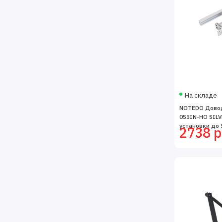
На складе
NOTEDO Довод
055IN-HO SIL
установки до 5
2738 р