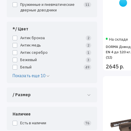
Монтаж 
Пружинные и пневматические
11
Установ
дверные доводчики
Подключ
Преимущества
*/ Цвет
Использование
Антик бронза
2
На складе
Антик медь
2
DORMA Доводч
Комфорт
EN 4 до 120 кг
Антик серебро
1
повышае
(12)
Бежевый
3
Безопас
2645 р.
Белый
49
частей т
Показать еще 10
Энергос
проникн
Эстетик
/ Размер
которая
Таким образом
Наличие
плавное и кон
Есть в наличии
ширину дверно
76
может быть вы