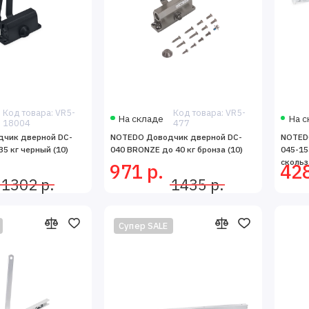
Код товара: VR5-
Код товара: VR5-
На складе
На с
18004
477
чик дверной DC-
NOTEDO Доводчик дверной DC-
NOTED
5 кг черный (10)
040 BRONZE до 40 кг бронза (10)
045-1
скольз.
971 р.
428
1302 р.
1435 р.
Супер SALE