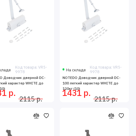
Код товара: VR5-
Код товара: VR5-
кладе
На складе
9978
9978
O Доводчик дверной DC-
NOTEDO Доводчик дверной DC-
гкий характер WHITE до
100 легкий характер WHITE до
10)
120кг (10)
1 р.
1431 р.
2115 р.
2115 р.