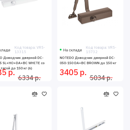
Код товара: VR5-
Код товара: VR5-
кладе
На складе
13315
15732
O Доводчик дверной DC-
NOTEDO Доводчик дверной DC-
55 SL+HO+DA+BC WHITE со
050-150 DA+BC BROWN до 150 кг
тягой до 150 кг (6)
5 р.
3405 р.
6334 р.
5034 р.