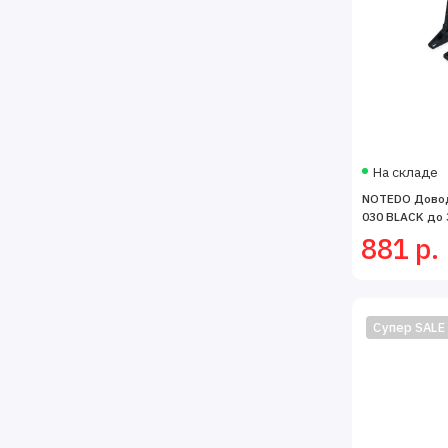
На складе
NOTEDO Довод
030 BLACK до 3
881 р.
Супер SALE