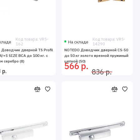
Код товара: VR5-
Код товара: VR5-
кладе
На складе
162
14290
Доводчик дверной TS Profil
NOTEDO Доводчик дверной CS-50
ывание дверей, что
4/+5 SIZE BCА до 100 кг. c
до 50 кг золото врезной пружиный
м серебро (8)
цепной (50)
566 р.
ьцев или других
 р.
836 р.
ении, предотвращая
т подобрать модель,
 которые обеспечивают
учитывать вес двери,
Установка доводчика
рных доводчиков