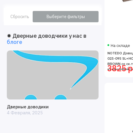
имеет ряд пре
Сбросить
Выберите фильтры
✹ Дверные доводчики у нас в
блоге
На складе
NOTEDO Довод
025-095 SL+H
BROWN со ск.т
3825 р
коричневый (6
Дверные доводики
4 Февраля, 2025