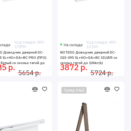
етику.
Код товара: VR5-
Код товара: VR5-
кладе
На складе
17899
13245
O Доводчик дверной DC-
NOTEDO Доводчик дверной DC-
95 SL+HO+DA+BC PRO (ПРО)
025-095 SL+HO+DA+BC SILVER со
белый со скольз.тягой до
скольз.тягой до 100кг(6)
5 р.
3872 р.
6)
5654 р.
5724 р.
Супер SALE