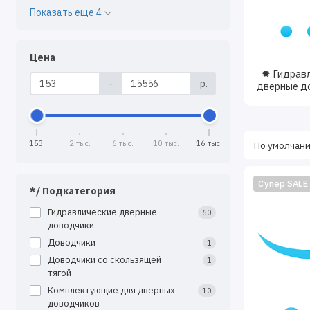
Показать еще 4
Вес две
покупко
Ширина 
Цена
параметр
✹ Гидрав
Интенси
-
р.
дверные д
мощный 
Условия
перепад
153
2 тыс.
6 тыс.
10 тыс.
16 тыс.
Дизайн.
модель,
Супер SALE
Установка две
*/ Подкатегория
Гидравлические дверные
60
Установка две
доводчики
решили устано
Доводчики
1
Обычно устано
Доводчики со скользящей
1
тягой
Подгото
Комплектующие для дверных
10
установк
доводчиков