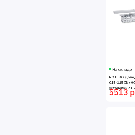
На складе
NOTEDO Довод
015-115 IN+H
установки от 2
5513 р