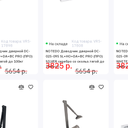
имуществ, включая комфорт, безопасность, энергосбережение и эст
Код товара: VR5-
Код товара: VR5-
На складе
На с
17898
17808
чик дверной DC-
NOTEDO Доводчик дверной DC-
NOTED
O+DA+BC PRO (ПРО)
025-095 SL+HO+DA+BC PRO (ПРО)
025-0
ягой до 100кг
SILVER серебро со скольз.тягой до
WHITE 
.
3825 р.
382
)
100кг(6)
100кг(
5654 р.
5654 р.