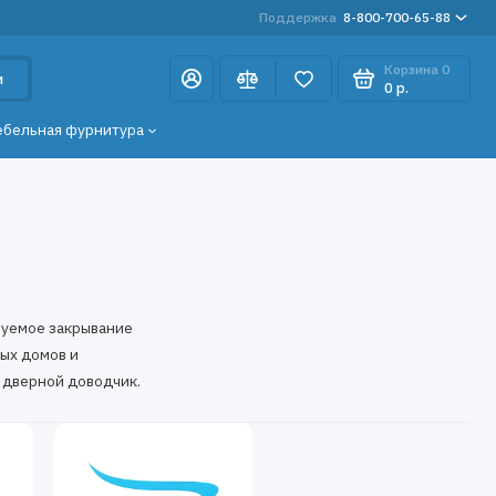
Поддержка
8-800-700-65-88
Корзина
0
и
0 р.
ебельная фурнитура
руемое закрывание
лых домов и
ь дверной доводчик.