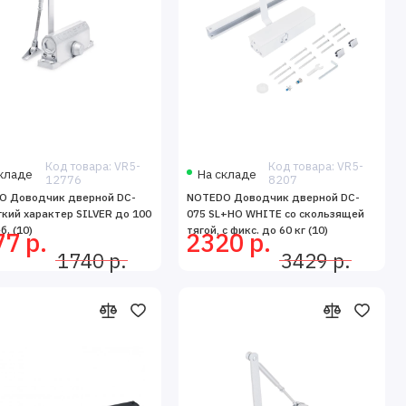
Код товара: VR5-
Код товара: VR5-
кладе
На складе
12776
8207
O Доводчик дверной DC-
NOTEDO Доводчик дверной DC-
гкий характер SILVER до 100
075 SL+HO WHITE со скользящей
б. (10)
тягой, с фикс. до 60 кг (10)
7 р.
2320 р.
1740 р.
3429 р.