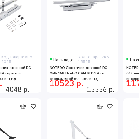
Код товара: VR5-
Код товара: VR5-
На складе
На с
8085
15595
чик дверной DC-
NOTEDO Доводчик дверной DC-
NOTED
VER скрытой
058-158 IN+HO CAM SILVER со
065 ле
5 кг (10)
скольз.тягой 50 - 150 кг (8)
кг сере
.
10523 р.
117
4048 р.
15556 р.