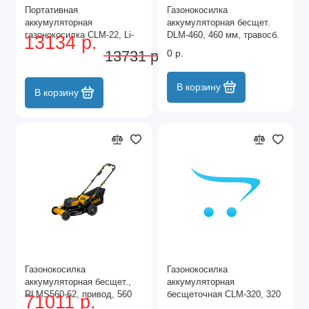
Портативная
Газонокосилка
аккумуляторная
аккумуляторная бесщет.
газонокосилка CLM-22, Li-
DLM-460, 460 мм, травосб.
13134 р.
ion, 20В, 220 мм // Denzel
65 л., Li-Ion, 40 В Denzel
13731 р.
0 р.
В корзину
В корзину
Газонокосилка
Газонокосилка
аккумуляторная бесщет.,
аккумуляторная
RLMS560-62, привод, 560
бесщеточная CLM-320, 320
71011 р.
мм, Li-ion, 62В Denzel
мм, травосб. 30 л, Li-Ion, 20