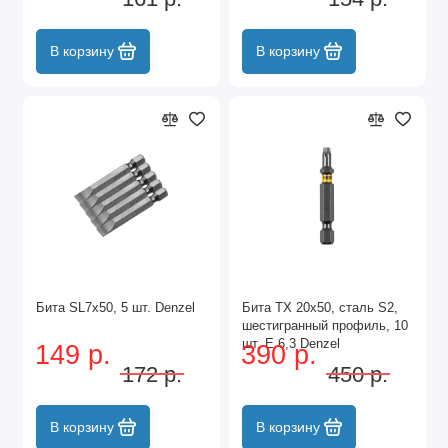
В корзину
В корзину
Бита SL7x50, 5 шт. Denzel
Бита TX 20х50, сталь S2,
шестигранный профиль, 10
шт. Е 6,3 Denzel
149 р.
390 р.
172 р.
450 р.
В корзину
В корзину