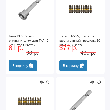
Бита PH2x50 мм с
Бита PH2х25, сталь S2,
ограничителем для ГКЛ, 2
шестигранный профиль, 10
шт, CrMo Сибртех
шт. Е 6,3 Denzel
81 р.
377 р.
96 р.
435 р.
В корзину
В корзину