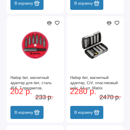
В корзину
В корзину
Набор бит, магнитный
Набор бит, магнитный
адаптер для бит, сталь
адаптер, CrV, пластиковый
45Х, 7 предметов,
кейс, 64 шт. Matrix
202 р.
2280 р.
пластиковый кейс Matrix
233 р.
2470 р.
В корзину
В корзину