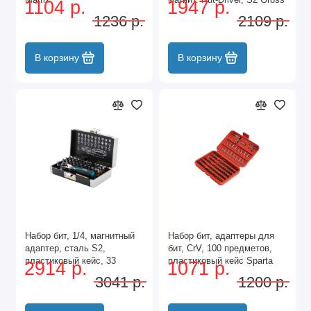
1104 р.
1947 р.
1236 р.
2109 р.
В корзину
В корзину
Набор бит, 1/4, магнитный
Набор бит, адаптеры для
адаптер, сталь S2,
бит, CrV, 100 предметов,
пластиковый кейс, 33
пластиковый кейс Sparta
2914 р.
1071 р.
предмета Gross
3041 р.
1200 р.