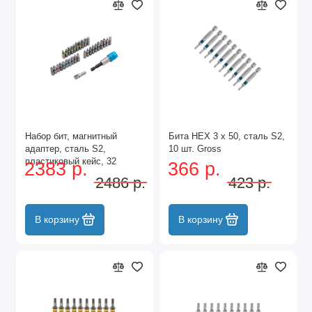
Набор бит, магнитный
Бита HEX 3 х 50, сталь S2,
адаптер, сталь S2,
10 шт. Gross
пластиковый кейс, 32
2383 р.
366 р.
предмета Gross
2486 р.
423 р.
В корзину
В корзину