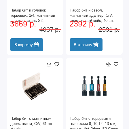
Набор бит и головок
Набор бит и сверл,
торцевых, 1/4, магнитный
магнитный адаптер, CrV,
адаптер, сталь S2,
пластиковый кейс, 40 шт.
3869 р.
2392 р.
пластиковый кейс, 26
Matrix
4037 р.
2591 р.
предметов Gross
В корзину
В корзину
Набор бит с магнитным
Набор бит с торцевыми
держателем, CrV, 61 шт.
головками 8, 10,12, 13 мм,
Matrix
магнит. Nut-Driver, S2 Gross