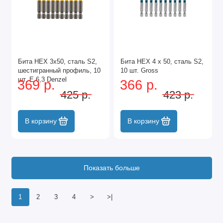
Бита HEX 3х50, сталь S2,
Бита HEX 4 х 50, сталь S2,
шестигранный профиль, 10
10 шт. Gross
шт. Е 6,3 Denzel
369 р.
366 р.
425 р.
423 р.
В корзину
В корзину
Показать больше
1
2
3
4
>
>|