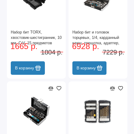
Набор бит TORX,
Набор бит и головок
хвостовик-шестигранник, 10
торцевых, 1/4, карданный
мм, CrV, 15 предметов
ключ, трещотка, адаптер,
1665 р.
6928 р.
Stels
S2, 37 шт. Gross
1804 р.
7229 р.
В корзину
В корзину