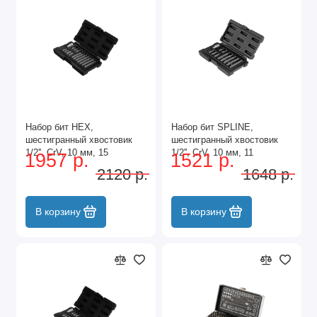
Набор бит HEX,
Набор бит SPLINE,
шестигранный хвостовик
шестигранный хвостовик
1/2'', CrV, 10 мм, 15
1/2'', CrV, 10 мм, 11
1957 р.
1521 р.
предметов Stels
предметов Stels
2120 р.
1648 р.
В корзину
В корзину