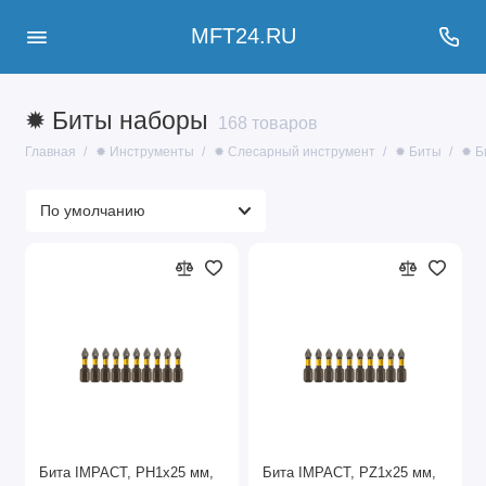
MFT24.RU
✹ Биты наборы
168 товаров
Главная
✹ Инструменты
✹ Слесарный инструмент
✹ Биты
✹ Б
Бита IMPACT, PH1x25 мм,
Бита IMPACT, PZ1x25 мм,