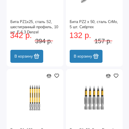
Бита PZ1х25, сталь S2,
Бита PZ2 x 50, сталь CrMo,
шестигранный профиль, 10
5 шт. Сибртех
шт. Е 6,3 Denzel
342 р.
132 р.
394 р.
157 р.
В корзину
В корзину