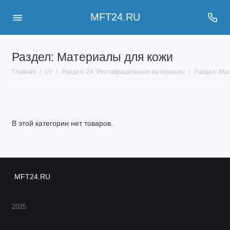
MFT24.RU
Раздел: Материалы для кожи
Главная
LV
Раздел: 24. Реставрационные материалы
Раздел: Ма
В этой категории нет товаров.
MFT24.RU
2025