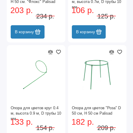
H 50 см. "Флокс" Palisad
м, высота 0.7м, D трубы 10
мм
203 р.
106 р.
234 р.
125 р.
В корзину
В корзину
Опора для цветов круг 0.4
Опора для цветов "Роза" D
м, высота 0.9 м, D трубы 10
50 см, H 50 см Palisad
мм
133 р.
182 р.
154 р.
209 р.