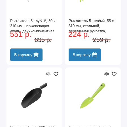
Рыхлитель 3 - зубый, 80 х
Рыхлитель 5 - зубый, 55 х
310 мм, нержавеющая
310 мм, стальной,
сталь, двухкомпонентная
деревянная рукоятка,
551 р.
224 р.
рукоятка, Premium Plus,
Classic, Palisad
635 р.
259 р.
Palisad
В корзину
В корзину