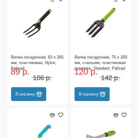
Вилка посадочная, 63 х 265
Вилка посадочная, 75 х 250
мм, пластиковая, Nylon,
мм, стальная, пластиковая
Palisad
рукоятка, Standard, Palisad
89 р.
120 р.
106 р.
142 р.
В корзину
В корзину