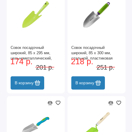
Совок посадочный
Совок посадочный
широкий, 85 х 295 мм,
широкий, 85 х 300 мм,
цельнометаллический,
стальной, пластиковая
174 р.
218 р.
Fresh Line, Palisad
рукоятка, Connect, Palisad
201 р.
251 р.
В корзину
В корзину