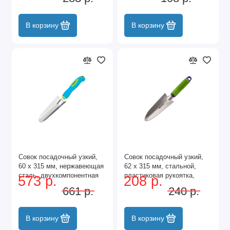
В корзину
В корзину
Совок посадочный узкий,
Совок посадочный узкий,
60 х 315 мм, нержавеющая
62 х 315 мм, стальной,
сталь, двухкомпонентная
пластиковая рукоятка,
573 р.
208 р.
рукоятка, Premium Plus,
Connect, Palisad
661 р.
240 р.
Palisad
В корзину
В корзину