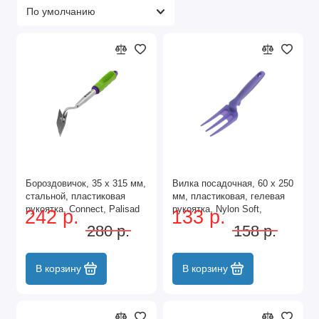
Бороздовичок, 35 х 315 мм,
Вилка посадочная, 60 х 250
стальной, пластиковая
мм, пластиковая, гелевая
рукоятка, Connect, Palisad
рукоятка, Nylon Soft,
242 р.
133 р.
Palisad
280 р.
158 р.
В корзину
В корзину