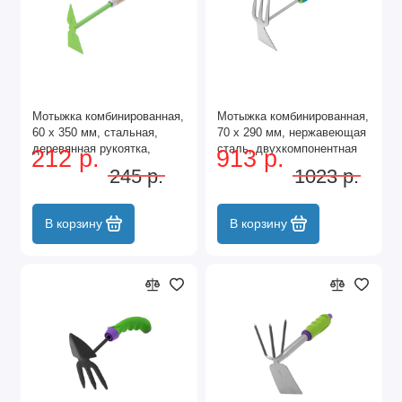
Мотыжка комбинированная,
Мотыжка комбинированная,
60 х 350 мм, стальная,
70 х 290 мм, нержавеющая
деревянная рукоятка,
сталь, двухкомпонентная
212 р.
913 р.
Classic, Palisad
рукоятка, Premium Plus,
245 р.
1023 р.
Palisad
В корзину
В корзину