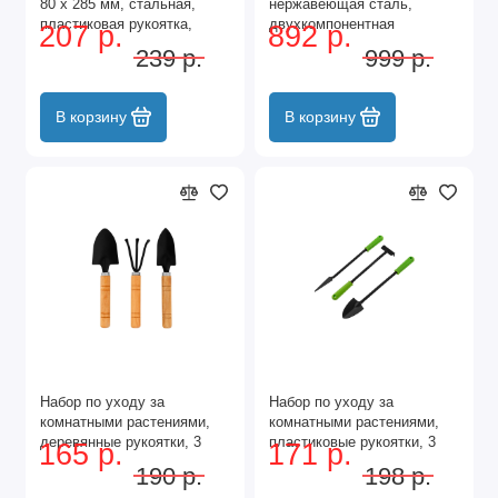
80 х 285 мм, стальная,
нержавеющая сталь,
пластиковая рукоятка,
двухкомпонентная
207 р.
892 р.
Connect, Palisad
рукоятка, Premium Plus,
239 р.
999 р.
Palisad
В корзину
В корзину
Набор по уходу за
Набор по уходу за
комнатными растениями,
комнатными растениями,
деревянные рукоятки, 3
пластиковые рукоятки, 3
165 р.
171 р.
предмета, Palisad
предмета, Palisad
190 р.
198 р.