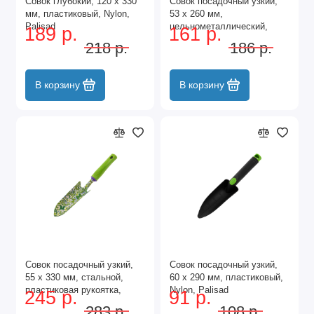
Совок глубокий, 120 х 330
Совок посадочный узкий,
мм, пластиковый, Nylon,
53 х 260 мм,
Palisad
цельнометаллический,
189 р.
161 р.
Fresh Line, Palisad
218 р.
186 р.
В корзину
В корзину
Совок посадочный узкий,
Совок посадочный узкий,
55 х 330 мм, стальной,
60 х 290 мм, пластиковый,
пластиковая рукоятка,
Nylon, Palisad
245 р.
91 р.
Flower Green, Palisad
283 р.
108 р.