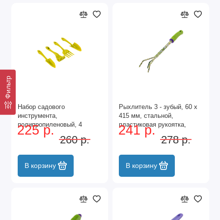
Фильтр
Набор садового
Рыхлитель 3 - зубый, 60 х
инструмента,
415 мм, стальной,
полипропиленовый, 4
пластиковая рукоятка,
225 р.
241 р.
предмета, Palisad
Flower Green, Palisad
260 р.
278 р.
В корзину
В корзину