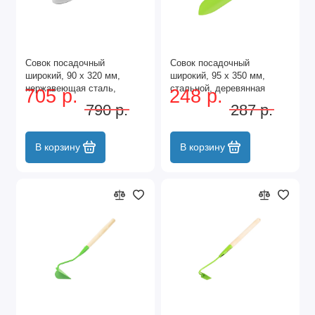
Совок посадочный
Совок посадочный
широкий, 90 х 320 мм,
широкий, 95 х 350 мм,
нержавеющая сталь,
стальной, деревянная
705 р.
248 р.
двухкомпонентная
рукоятка, Classic, Palisad
790 р.
287 р.
рукоятка, Premium Plus,
Palisad
В корзину
В корзину