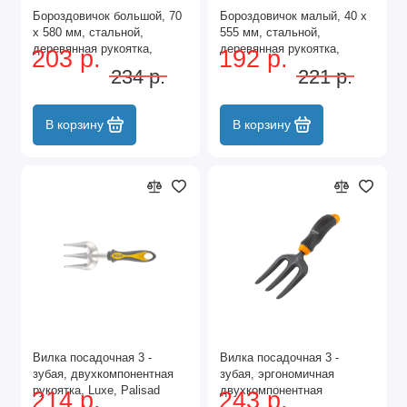
Бороздовичок большой, 70
Бороздовичок малый, 40 х
х 580 мм, стальной,
555 мм, стальной,
деревянная рукоятка,
деревянная рукоятка,
203 р.
192 р.
Агроном, Сибртех
Агроном, Сибртех
234 р.
221 р.
В корзину
В корзину
Вилка посадочная 3 -
Вилка посадочная 3 -
зубая, двухкомпонентная
зубая, эргономичная
рукоятка, Luxe, Palisad
двухкомпонентная
214 р.
243 р.
рукоятка, Luxe, Palisad