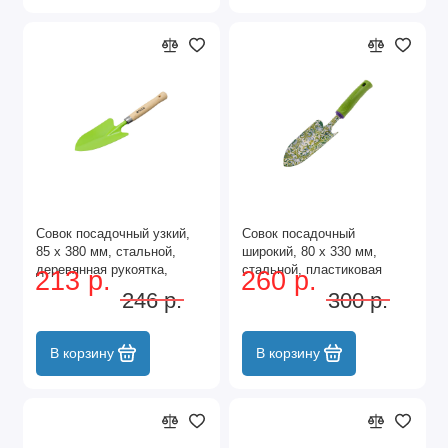
Совок посадочный узкий,
Совок посадочный
85 х 380 мм, стальной,
широкий, 80 х 330 мм,
деревянная рукоятка,
стальной, пластиковая
213 р.
260 р.
Classic, Palisad
рукоятка, Flower Green,
246 р.
300 р.
Palisad
В корзину
В корзину