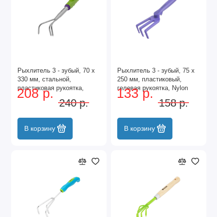
Рыхлитель 3 - зубый, 70 х
Рыхлитель 3 - зубый, 75 х
330 мм, стальной,
250 мм, пластиковый,
пластиковая рукоятка,
гелевая рукоятка, Nylon
208 р.
133 р.
Connect, Palisad
Soft, Palisad
240 р.
158 р.
В корзину
В корзину