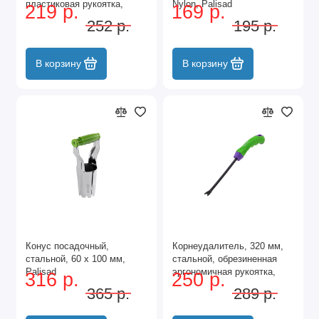
пластиковая рукоятка,
Nylon, Palisad
219 р.
169 р.
Connect, Palisad
252 р.
195 р.
В корзину
В корзину
Конус посадочный,
Корнеудалитель, 320 мм,
стальной, 60 х 100 мм,
стальной, обрезиненная
Palisad
эргономичная рукоятка,
316 р.
250 р.
Era, Palisad
365 р.
289 р.