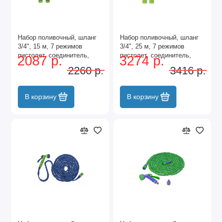
Набор поливочный, шланг
Набор поливочный, шланг
3/4", 15 м, 7 режимов
3/4", 25 м, 7 режимов
пистолет, соединитель,
пистолет, соединитель,
2087 р.
3274 р.
адаптер Palisad
адаптер Palisad
2260 р.
3416 р.
В корзину
В корзину