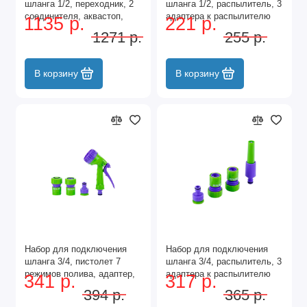
шланга 1/2, переходник, 2
шланга 1/2, распылитель, 3
соединителя, аквастоп,
адаптера к распылителю
1135 р.
221 р.
латунный Palisad
Palisad
1271 р.
255 р.
В корзину
В корзину
Набор для подключения
Набор для подключения
шланга 3/4, пистолет 7
шланга 3/4, распылитель, 3
режимов полива, адаптер,
адаптера к распылителю
341 р.
317 р.
2 соединителя Palisad
Palisad
394 р.
365 р.