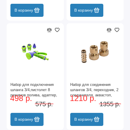
В корзину
В корзину
Набор для подключения
Набор для соединения
шланга 3/4,пистолет 8
шлангов 3/4, переходник, 2
режимов полива, адаптер,
соединителя, аквастоп,
498 р.
1210 р.
2 соединителя Palisad
латунный Palisad
575 р.
1355 р.
В корзину
В корзину