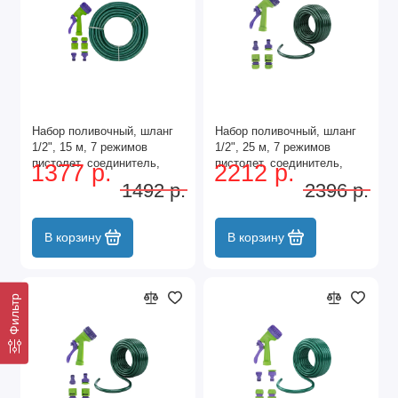
Набор поливочный, шланг
Набор поливочный, шланг
1/2", 15 м, 7 режимов
1/2", 25 м, 7 режимов
пистолет, соединитель,
пистолет, соединитель,
1377 р.
2212 р.
адаптер Palisad
адаптер Palisad
1492 р.
2396 р.
В корзину
В корзину
Фильтр