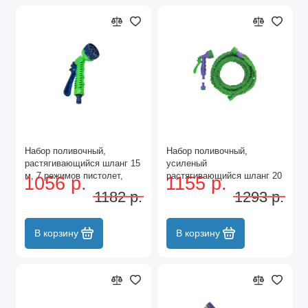
Набор поливочный,
Набор поливочный,
растягивающийся шланг 15
усиленый
м, 7 режимов пистолет,
растягивающийся шланг 20
1056 р.
1155 р.
соединитель, адаптер
м, 7 режимов пистолет,
1182 р.
1293 р.
Сибртех
соединитель, адаптер
Palisad
В корзину
В корзину