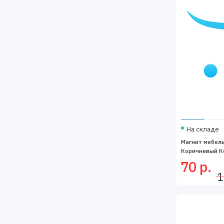
На складе
Магнит мебел
Коричневый Ко
70 р.
1