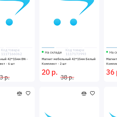
Код товара:
Код товара:
На складе
На с
1117166062
1117173993
ный 42*15мм BN -
Магнит мебельный 42*15мм Белый
Магни
кт - 6 шт
Комплект - 2 шт
Компле
20 р.
36 
3 р.
38 р.