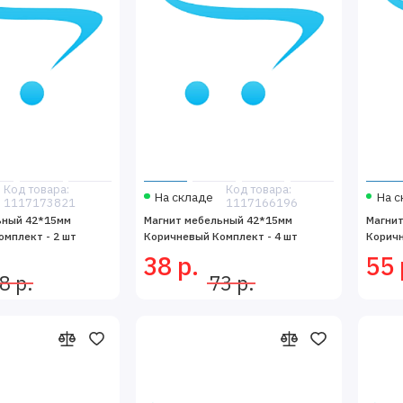
Код товара:
Код товара:
На складе
На с
1117173821
1117166196
ьный 42*15мм
Магнит мебельный 42*15мм
Магни
мплект - 2 шт
Коричневый Комплект - 4 шт
Коричн
38 р.
55 
8 р.
73 р.