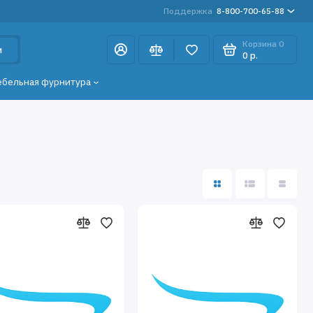
Поддержка
8-800-700-65-88
Корзина
0
и
0 р.
ебельная фурнитура