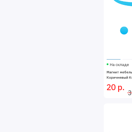
На складе
Магнит мебел
Коричневый Ко
20 р.
3