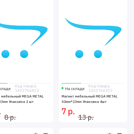
Код товара:
Код товара:
кладе
На складе
1433766832
1433766532
т мебельный MEGA METAL
Магнит мебельный MEGA METAL
3мм Упаковка 2 шт
50мм*23мм Упаковка 4шт
.
7 р.
8 р.
13 р.