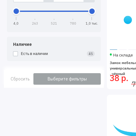
4,0
263
521
780
1,0 тыс.
Наличие
Есть в наличии
45
На складе
Замок мебельн
универсальны
, чёрный
38 р.
Сбросить
Выберите фильтры
7