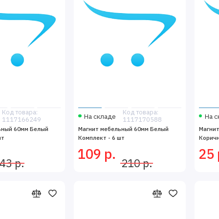
Код товара:
Код товара:
На складе
На с
1117166249
1117170588
ьный 60мм Белый
Магнит мебельный 60мм Белый
Магни
шт
Комплект - 6 шт
Коричн
109 р.
25 
43 р.
210 р.