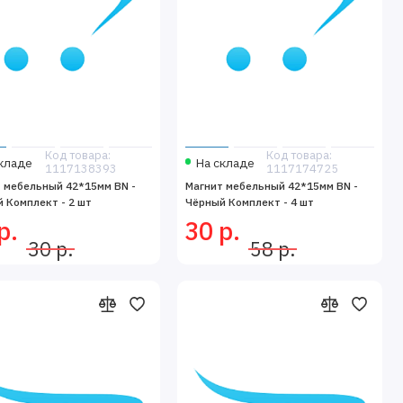
Код товара:
Код товара:
кладе
На складе
1117138393
1117174725
 мебельный 42*15мм BN -
Магнит мебельный 42*15мм BN -
 Комплект - 2 шт
Чёрный Комплект - 4 шт
р.
30 р.
30 р.
58 р.