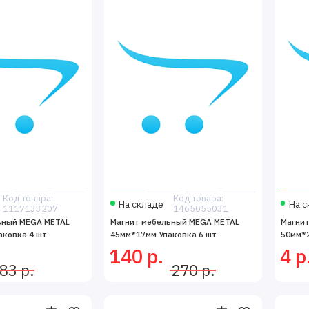
Код товара:
Код товара:
На складе
На с
1117133207
1465055031
ьный MEGA METAL
Магнит мебельный MEGA METAL
Магни
аковка 4 шт
45мм*17мм Упаковка 6 шт
50мм*2
140 р.
4 р
83 р.
270 р.