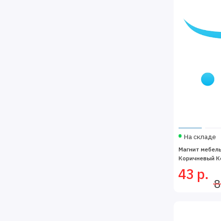
На складе
Магнит мебел
Коричневый Ко
43 р.
8