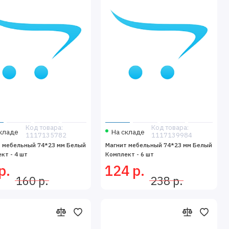
Код товара:
Код товара:
кладе
На складе
1117135782
1117139984
 мебельный 74*23 мм Белый
Магнит мебельный 74*23 мм Белый
кт - 4 шт
Комплект - 6 шт
р.
124 р.
160 р.
238 р.