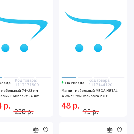
Код товара:
Код товара:
кладе
На складе
1117171800
1117144120
 мебельный 74*23 мм
Магнит мебельный MEGA METAL
евый Комплект - 6 шт
45мм*17мм Упаковка 2 шт
 р.
48 р.
238 р.
93 р.