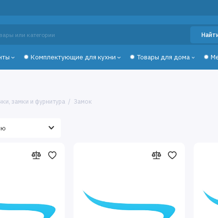
Найт
нты
✹ Комплектующие для кухни
✹ Товары для дома
✹ М
чки, замки и фурнитура
Замок