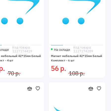
Код товара:
Код товара:
кладе
На складе
1117174419
1117174289
т мебельный 42*15мм Белый
Магнит мебельный 42*15мм Белый
кт - 4 шт
Комплект - 6 шт
р.
56 р.
70 р.
108 р.