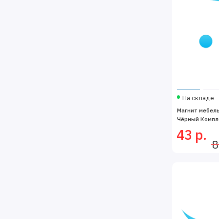
На складе
Магнит мебель
Чёрный Компле
43 р.
8