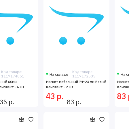
Код товара:
Код товара:
На складе
На с
1117174051
1117172585
ьный 60мм
Магнит мебельный 74*23 мм Белый
Магнит
мплект - 6 шт
Комплект - 2 шт
Компле
43 р.
83 
35 р.
83 р.