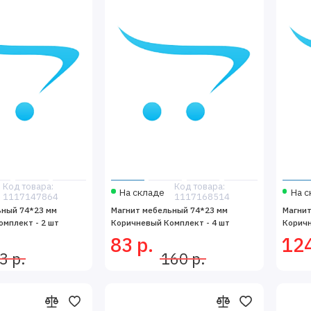
Код товара:
Код товара:
На складе
На с
1117147864
1117168514
ьный 74*23 мм
Магнит мебельный 74*23 мм
Магнит
мплект - 2 шт
Коричневый Комплект - 4 шт
Коричн
83 р.
124
3 р.
160 р.