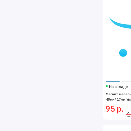
На складе
Магнит мебел
45мм*17мм Уп
95 р.
1