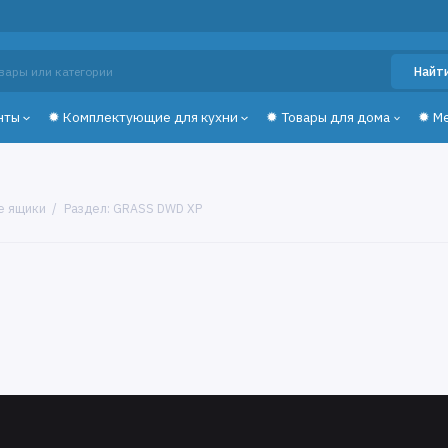
Найт
нты
✹ Комплектующие для кухни
✹ Товары для дома
✹ М
е ящики
Раздел: GRASS DWD XP