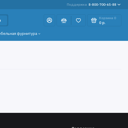
Поддержка
8-800-700-65-88
Корзина
0
и
0 р.
ебельная фурнитура