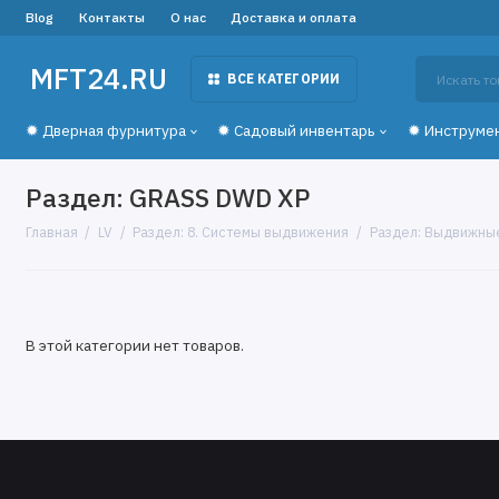
Blog
Контакты
О нас
Доставка и оплата
MFT24.RU
ВСЕ КАТЕГОРИИ
✹ Дверная фурнитура
✹ Садовый инвентарь
✹ Инструме
Раздел: GRASS DWD XP
Главная
LV
Раздел: 8. Системы выдвижения
Раздел: Выдвижны
В этой категории нет товаров.