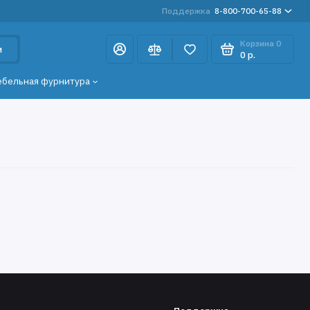
Поддержка
8-800-700-65-88
Корзина
0
и
0 р.
ебельная фурнитура