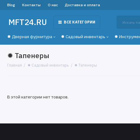
Blog
Контакты
О нас
Доставка и оплата
MFT24.RU
ВСЕ КАТЕГОРИИ
✹ Дверная фурнитура
✹ Садовый инвентарь
✹ Инструме
✹ Тапенеры
Главная
✹ Садовый инвентарь
✹ Тапенеры
В этой категории нет товаров.