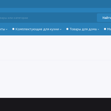
Найт
нты
✹ Комплектующие для кухни
✹ Товары для дома
✹ М