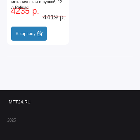
механическая с ручкой, 12
л Palisad
4235 р.
4419 р.
В корзину
MFT24.RU
2025