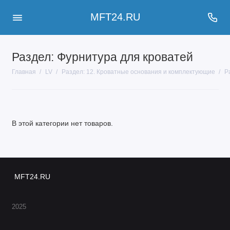
MFT24.RU
Раздел: Фурнитура для кроватей
Главная
LV
Раздел: 12. Кроватные основания и комплектующие
Р
В этой категории нет товаров.
MFT24.RU
2025