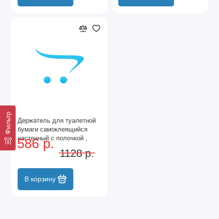
Фильтр
Держатель для туалетной
бумаги самоклеящийся
настенный с полочкой ,
586 р.
чёрный
1128 р.
В корзину