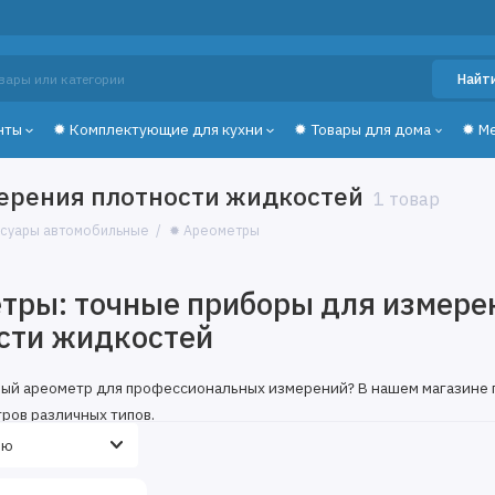
Найт
нты
✹ Комплектующие для кухни
✹ Товары для дома
✹ М
ерения плотности жидкостей
1 товар
суары автомобильные
✹ Ареометры
тры: точные приборы для измере
сти жидкостей
ый ареометр для профессиональных измерений? В нашем магазине
ров различных типов.
ареометров