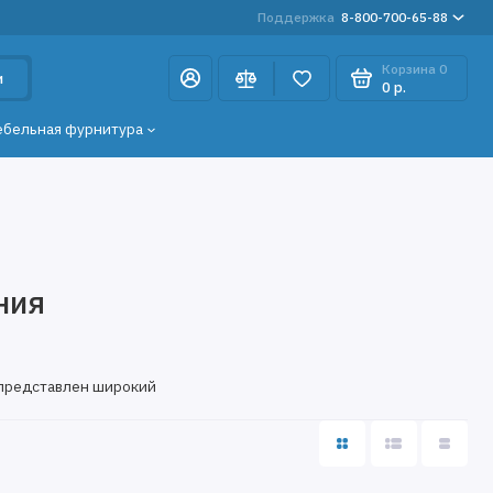
Поддержка
8-800-700-65-88
Корзина
0
и
0 р.
ебельная фурнитура
ния
 представлен широкий