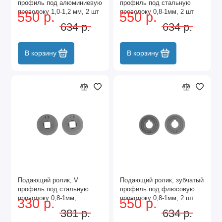
профиль под алюминиевую
профиль под стальную
проволоку 1,0-1,2 мм, 2 шт
проволоку 0,8-1мм, 2 шт
550 р.
550 р.
Denzel
Denzel
634 р.
634 р.
В корзину
В корзину
Подающий ролик, V
Подающий ролик, зубчатый
профиль под стальную
профиль под флюсовую
проволоку 0,8-1мм,
проволоку 0,8-1мм, 2 шт
330 р.
550 р.
посадка квадрат, 2 шт
Denzel
381 р.
634 р.
Denzel