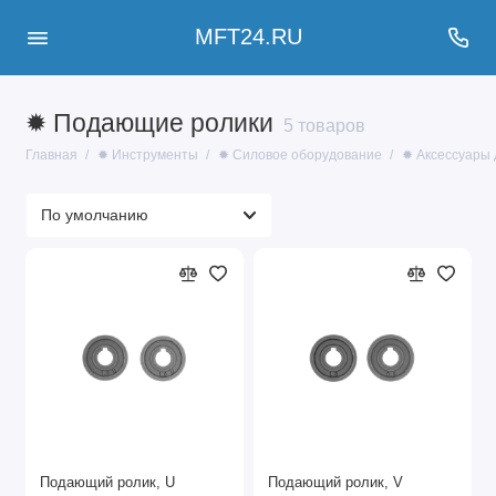
MFT24.RU
✹ Подающие ролики
5 товаров
Главная
✹ Инструменты
✹ Силовое оборудование
✹ Аксессуары 
Подающий ролик, U
Подающий ролик, V